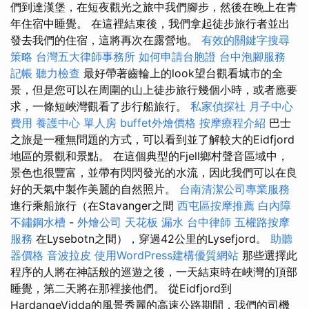
們到達漢堡，在短夜觀光之旅中我們腳步，然後在晚上在青
年住宿中睡覺。 在這裡結束後，我們拿起徒步旅行者並出
發去我們的住宿，這將再次在露營地。
有效的關鍵字搜尋
策略
台灣五大律師事務所
如何申請台胞證
台中泡腳服務
記帳
聽力檢查
最好帶著齒輪上的look望台觀看城市的全
景，但是您可以在周圍的山上徒步旅行幾個小時，或者應要
求，一條短峽灣觀看了步行船旅行。
私家偵探社
月子中心
費用
養護中心 單人房
buffet外燴價格
按摩療程介紹
巴士
之旅是一種無問題的方式，可以看到並了解較大的Eidfjord
地區的景觀和景點。 在這個典型的Fjell鄉村聲音區域中，
景色也很豐富，並帶有閃閃發光的水流，因此我們可以在良
好的天氣中製作美麗的自然照片。
台南清潔公司專業服務
進行乘船旅行（在Stavanger之間
西屯區按摩推薦
白內障
不鏽鋼水槽
-
外燴公司
天花板 漏水
台中律師
五權路按摩
服務
在Lysebotn之間），穿過42公里的Lysefjord。
助聽
器價格
音波拉皮
使用WordPress建構優質網站
那些選擇此
程序的人將在神話般的巡遊之後，一天結束時在峽灣的頂部
睡覺，第二天將在那裡接他們。 從Eidfjord到
HardangeVidda的風景秀麗的高速公路期間，我們的司機