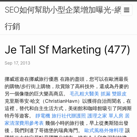
SEO如何幫助小型企業增加曝光-網路
行銷
Je Tall Sf Marketing (477)
Sep 17, 2013
挪威巡遊在挪威旅行優惠 在路的盡頭，您可以在歐洲最長
的購物/步行街上購物，欣賞除了高科技外，還成為丹麥的
另一個像徵的巨大樂高商店。
毛孔粗大醫美
抓漏
雙眼皮
克里斯蒂安·哈文（ChristianHavn）以獲得自治而聞名，在
這裡，替代和自主生活方式，美術館和咖啡館吸引了阿姆斯
特丹等遊客。
靜電機
旅行社代辦護照
護理之家 單人房
居
家清潔費用參考表
幾個小時的旅行後，早上從奧斯陸出發
後，我們到達了哥德堡的瑞典海門。
歐式風格外燴料理
該