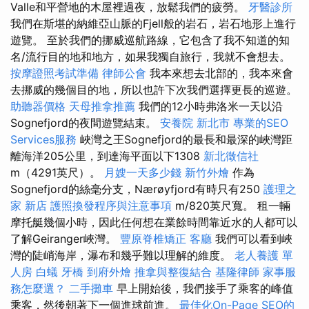
Valle和平營地的木屋裡過夜，放鬆我們的疲勞。
牙醫診所
我們在斯堪的納維亞山脈的Fjell般的岩石，岩石地形上進行
遊覽。 至於我們的挪威巡航路線，它包含了我不知道的知
名/流行目的地和地方，如果我獨自旅行，我就不會想去。
按摩證照考試準備
律師公會
我本來想去北部的，我本來會
去挪威的幾個目的地，所以也許下次我們選擇更長的巡遊。
助聽器價格
天母推拿推薦
我們的12小時弗洛米一天以沿
Sognefjord的夜間遊覽結束。
安養院 新北市
專業的SEO
Services服務
峽灣之王Sognefjord的最長和最深的峽灣距
離海洋205公里，到達海平面以下1308
新北徵信社
m（4291英尺）。
月嫂一天多少錢
新竹外燴
作為
Sognefjord的絲毫分支，Nærøyfjord有時只有250
護理之
家 新店
護照換發程序與注意事項
m/820英尺寬。 租一輛
摩托艇幾個小時，因此任何想在業餘時間靠近水的人都可以
了解Geiranger峽灣。
豐原脊椎矯正
客廳
我們可以看到峽
灣的陡峭海岸，瀑布和幾乎難以理解的維度。
老人養護 單
人房
白蟻
牙橋
到府外燴
推拿與整復結合
基隆律師
家事服
務怎麼選？
二手攤車
早上開始後，我們接手了乘客的峰值
乘客，然後朝著下一個進球前進。
最佳化On-Page SEO的