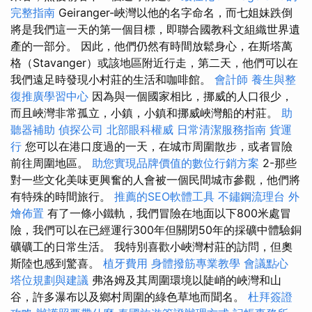
完整指南
Geiranger-峽灣以他的名字命名，而七姐妹跌倒
將是我們這一天的第一個目標，即聯合國教科文組織世界遺
產的一部分。 因此，他們仍然有時間放鬆身心，在斯塔萬
格（Stavanger）或該地區附近行走，第二天，他們可以在
我們遠足時發現小村莊的生活和咖啡館。
會計師
養生與整
復推廣學習中心
因為與一個國家相比，挪威的人口很少，
而且峽灣非常孤立，小鎮，小鎮和挪威峽灣船的村莊。
助
聽器補助
偵探公司
北部眼科權威
日常清潔服務指南
貨運
行
您可以在港口度過的一天，在城市周圍散步，或者冒險
前往周圍地區。
助您實現品牌價值的數位行銷方案
2-那些
對一些文化美味更興奮的人會被一個民間城市參觀，他們將
有特殊的時間旅行。
推薦的SEO軟體工具
不鏽鋼流理台
外
燴佈置
有了一條小鐵軌，我們冒險在地面以下800米處冒
險，我們可以在已經運行300年但關閉50年的採礦中體驗銅
礦礦工的日常生活。 我特別喜歡小峽灣村莊的訪問，但奧
斯陸也感到驚喜。
植牙費用
身體撥筋專業教學
會議點心
塔位規劃與建議
弗洛姆及其周圍環境以陡峭的峽灣和山
谷，許多瀑布以及鄉村周圍的綠色草地而聞名。
杜拜簽證