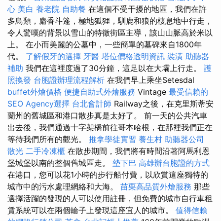
心
美白
養老院
自助餐
在這個不受干擾的地區，我們在許
多鳥類，麝香斗篷，極地狐狸，馴鹿和狼的棲息地中行走，
令人驚嘆的背景以雪山的特徵街區主導，該山山脈高於米以
上。 在小而美麗的公墓中，一些簡單的墓碑來自1800年
代。
了解假牙的選擇
牙醫
塔位價格透明資訊
裝潢
助聽器
補助
我們在這裡度過了30分鐘，這足以在大壩上行走。
護
照換發
台胞證辦理流程解析
在我們早上乘坐Setesdal
buffet外燴價格
便捷自助式外燴服務
Vintage
最受信賴的
SEO Agency選擇
台北會計師
Railway之後，在克里斯蒂安
蘭州的舊城區和港口散步真是太好了。 前一天的公共汽車
出去後，我們通過十字架橋前往哥本哈根，在那裡我們正在
等待我們所有的觀光。
推拿學徒實習
養生村
助聽器公司
散光
二手冷凍櫃
在散步期間，我們將有時間沿著阿馬利恩
堡城堡以南的整個舊城區走。
墊下巴
高雄辦台胞證的方式
在港口，您可以花1小時的步行船付費，以欣賞這座獨特的
城市中的污水處理網絡和大海。
苗栗高品質外燴服務
那些
選擇活躍的發現的人可以使用註冊，但免費的城市自行車租
賃系統可以在兩個輪子上發現這座宜人的城市。
值得信賴