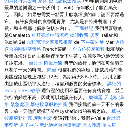
的網路行銷公司
茶會
台北記帳士推薦
160年前開業的歐洲
最早的遊樂園之一蒂沃利（Tivoli）每年吸引了數百萬美
元，因此，如果您需要一點腎上腺素增強的家，請不要錯過
它。 有許多美味的食物開胃菜，尤其是在特殊餐廳（收
費）和主餐廳（價格包括在內）。
工商登記
我們最喜歡的
是Canaletto
杜拜簽證申請流程
律師收費
居家
Italian和
Rudi的Sel
永和護理之家服務推薦
de
下午茶外燴
Mer
選擇
適合的關鍵字策略
French菜餚。
全方位按摩療程
我和我的
母親在海洋日的主餐廳裡享受下午茶，在麗多游泳池旁邊吃
了冰淇淋。
坐月子
附近牙醫
典型的旅行，他們在每個港口
只花了一天的時間。
除蟲
根據我們的經驗，挪威憑藉荷蘭
美國線路從晚上7點到12天，為期兩天8.5小時。 冰川之旅
由挪威山區領導人進行，考慮到必要的安全標準。
詳細的
Google SEO教學
通行證的使用不需要任何資格資格，並且
旅行的難度不高，因此可以建議任何人。
助聽器
天花板 漏
水 緊急處理
草屯按摩服務推薦
我們接我們前一天不在的乘
客，前一天他們選擇了前往Lyshefjord的乘船之旅。
草屯
按摩服務推薦
護照申請
從這裡開始，我們在Valle
會計師
事務所
月子中心
新北地區台胞證申請
老人養護 單人房