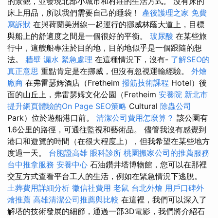
的景觀，並發現北部小城市和村莊的生活方式。 沒有床的
床上用品，所以我們需要自己的睡袋！
產後護理之家
免費
寫訴狀
在與荷蘭美洲線一起運行的挪威林蔭大道上，目標
與船上的舒適度之間是一個很好的平衡。
玻尿酸
在某些旅
行中，這艘船專注於目的地，目的地似乎是一個跟隨的想
法。
牆壁 漏水 緊急處理
在這種情況下，沒有-
了解SEO的
真正意思
重點肯定是在挪威，但沒有忽視運輸經驗。
外燴
廠商
在弗雷瑟姆酒店（Fretheim
撥筋技術課程
Hotel）後
面的山丘上，弗雷瑟姆文化公園（Fretheim
安養院 新北市
提升網頁體驗的On Page SEO策略
Cultural
除蟲公司
Park）位於遊船港口前。
清潔公司費用怎麼算？
該公園有
1.6公里的路徑，可通往監視和藝術品。 儘管我沒有感覺到
港口和遊覽的時間（在很大程度上），但我希望在某些地方
度過一天。
台胞證高雄
眼科診所
桃園搬家公司的推薦服務
台中推拿服務
安養中心
石油鑽井塔博物館，您可以在那裡
交互方式查看平台工人的生活，例如在緊急情況下逃脫。
土葬費用詳細分析
徵信社費用
老鼠
台北外燴
用戶口碑外
燴推薦
高雄清潔公司推薦與比較
在這裡，我們可以深入了
解塔的技術發展的細節，通過一部3D電影，我們將介紹石