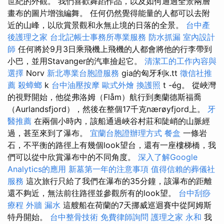
世紀的外觀。 我們喜歡舞蹈作品，以及如何通過全景兩層
畫布的圖片增強編舞。 任何仍然覺得能量的人都可以去附
近的山峰，以欣賞景觀和永無止境的日落的全景。
台中產
後護理之家
台北記帳士事務所專業服務
防水抓漏
室內設計
師
任何將於9月3日乘飛機上飛機的人都會將他的行李帶到
小巴，並用Stavanger的汽車撿起它。
清潔工的工作內容與
選擇
Norv
新北專業台胞證服務
gia的匈牙利k.tt
徵信社推
薦
殺蟑螂
k
台中油壓按摩
歐式外燴
換護照
t -ég。 從峽灣
的視野開始，他從弗洛姆（Flåm）航行到奧蘭德斯福喬
（Aurlandsfjord），然後在整個17千克nærøyfjord上。
牙
醫推薦
在兩個小時內，該船通過峽谷村莊和陡峭的山脈經
過，甚至來到了瀑布。
宜蘭台胞證辦理方式
餐盒
一條岩
石，不平衡的路徑上有幾個look望台，還有一座樓梯橋，我
們可以從中欣賞瀑布中的不同角度。
深入了解Google
Analytics的應用
新墓第一年的注意事項
值得信賴的葬儀社
服務
這次旅行只給了我們在瀑布的35分鐘，該瀑布的距離
還不夠近，無法前往路徑並參觀所有的look望。
台中刮痧
療程
外牆 漏水
這艘船在荷蘭的7天挪威巡迴賽中從阿姆斯
特丹開始。
台中整骨技術
免費律師詢問
護理之家 永和
我