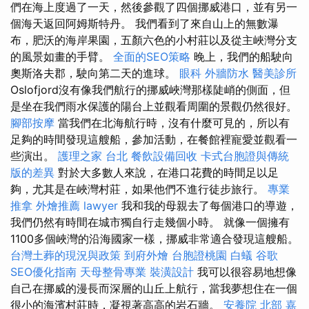
們在海上度過了一天，然後參觀了四個挪威港口，並有另一
個海天返回阿姆斯特丹。 我們看到了來自山上的無數瀑
布，肥沃的海岸果園，五顏六色的小村莊以及從主峽灣分支
的風景如畫的手臂。
全面的SEO策略
晚上，我們的船駛向
奧斯洛夫郡，駛向第二天的進球。
眼科
外牆防水
醫美診所
Oslofjord沒有像我們航行的挪威峽灣那樣陡峭的側面，但
是坐在我們雨水保護的陽台上並觀看周圍的景觀仍然很好。
腳部按摩
當我們在北海航行時，沒有什麼可見的，所以有
足夠的時間發現這艘船，參加活動，在餐館裡寵愛並觀看一
些演出。
護理之家 台北
餐飲設備回收
卡式台胞證與傳統
版的差異
對於大多數人來說，在港口花費的時間足以足
夠，尤其是在峽灣村莊，如果他們不進行徒步旅行。
專業
推拿
外燴推薦
lawyer
我和我的母親去了每個港口的導遊，
我們仍然有時間在城市獨自行走幾個小時。 就像一個擁有
1100多個峽灣的沿海國家一樣，挪威非常適合發現這艘船。
台灣土葬的現況與政策
到府外燴
台胞證桃園
白蟻
谷歌
SEO優化指南
天母整骨專業
裝潢設計
我可以很容易地想像
自己在挪威的漫長而深層的山丘上航行，當我夢想住在一個
很小的海濱村莊時，凝視著高高的岩石牆。
安養院 北部
嘉