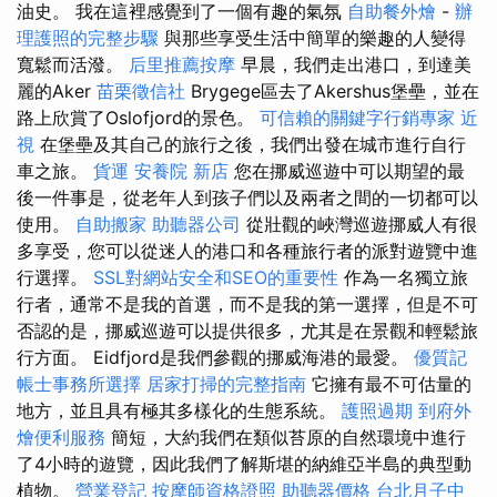
油史。 我在這裡感覺到了一個有趣的氣氛
自助餐外燴
-
辦
理護照的完整步驟
與那些享受生活中簡單的樂趣的人變得
寬鬆而活潑。
后里推薦按摩
早晨，我們走出港口，到達美
麗的Aker
苗栗徵信社
Brygege區去了Akershus堡壘，並在
路上欣賞了Oslofjord的景色。
可信賴的關鍵字行銷專家
近
視
在堡壘及其自己的旅行之後，我們出發在城市進行自行
車之旅。
貨運
安養院 新店
您在挪威巡遊中可以期望的最
後一件事是，從老年人到孩子們以及兩者之間的一切都可以
使用。
自助搬家
助聽器公司
從壯觀的峽灣巡遊挪威人有很
多享受，您可以從迷人的港口和各種旅行者的派對遊覽中進
行選擇。
SSL對網站安全和SEO的重要性
作為一名獨立旅
行者，通常不是我的首選，而不是我的第一選擇，但是不可
否認的是，挪威巡遊可以提供很多，尤其是在景觀和輕鬆旅
行方面。 Eidfjord是我們參觀的挪威海港的最愛。
優質記
帳士事務所選擇
居家打掃的完整指南
它擁有最不可估量的
地方，並且具有極其多樣化的生態系統。
護照過期
到府外
燴便利服務
簡短，大約我們在類似苔原的自然環境中進行
了4小時的遊覽，因此我們了解斯堪的納維亞半島的典型動
植物。
營業登記
按摩師資格證照
助聽器價格
台北月子中