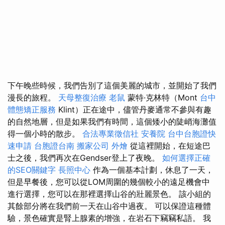
下午晚些時候，我們告別了這個美麗的城市，並開始了我們
漫長的旅程。
天母整復治療
老鼠
蒙特·克林特（Mont
台中
體態矯正服務
Klint）正在途中，儘管丹麥通常不參與有趣
的自然地層，但是如果我們有時間，這個矮小的陡峭海灘值
得一個小時的散步。
合法專業徵信社
安養院
台中台胞證快
速申請
台胞證台南
搬家公司
外燴
從這裡開始，在短途巴
士之後，我們再次在Gendser登上了夜晚。
如何選擇正確
的SEO關鍵字
長照中心
作為一個基本計劃，休息了一天，
但是早餐後，您可以從LOM周圍的幾個較小的遠足機會中
進行選擇，您可以在那裡選擇山谷的壯麗景色。 該小組的
其餘部分將在我們前一天在山谷中過夜。 可以保證這種體
驗，景色確實是腎上腺素的增強，在岩石下竊竊私語。 我