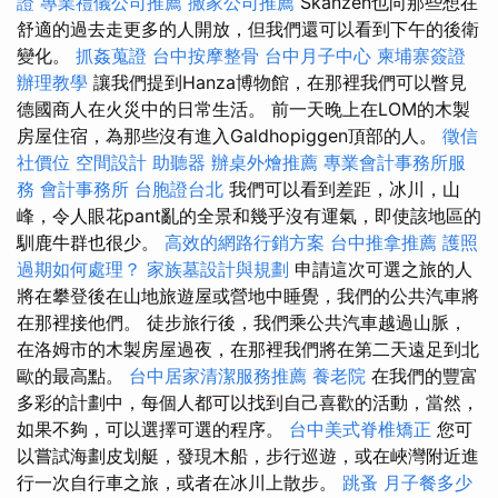
證
專業禮儀公司推薦
搬家公司推薦
Skanzen也向那些想在
舒適的過去走更多的人開放，但我們還可以看到下午的後衛
變化。
抓姦蒐證
台中按摩整骨
台中月子中心
柬埔寨簽證
辦理教學
讓我們提到Hanza博物館，在那裡我們可以瞥見
德國商人在火災中的日常生活。 前一天晚上在LOM的木製
房屋住宿，為那些沒有進入Galdhopiggen頂部的人。
徵信
社價位
空間設計
助聽器
辦桌外燴推薦
專業會計事務所服
務
會計事務所
台胞證台北
我們可以看到差距，冰川，山
峰，令人眼花pant亂的全景和幾乎沒有運氣，即使該地區的
馴鹿牛群也很少。
高效的網路行銷方案
台中推拿推薦
護照
過期如何處理？
家族墓設計與規劃
申請這次可選之旅的人
將在攀登後在山地旅遊屋或營地中睡覺，我們的公共汽車將
在那裡接他們。 徒步旅行後，我們乘公共汽車越過山脈，
在洛姆市的木製房屋過夜，在那裡我們將在第二天遠足到北
歐的最高點。
台中居家清潔服務推薦
養老院
在我們的豐富
多彩的計劃中，每個人都可以找到自己喜歡的活動，當然，
如果不夠，可以選擇可選的程序。
台中美式脊椎矯正
您可
以嘗試海劃皮划艇，發現木船，步行巡遊，或在峽灣附近進
行一次自行車之旅，或者在冰川上散步。
跳蚤
月子餐多少