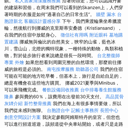
鎮。
私人居家清潔服務推薦
沿著街頭走，您可以認識丹麥
的建築和習俗，在周末我們可以看到的Skanzen上，人們穿
著時期的衣服是如何“過著自己的日常生活”。
牆壁 漏水
台
胞證新北
客廳設計靈感分享
下午，我們乘渡輪乘坐希臘渡
輪，然後航行到挪威的克里斯蒂安桑德（Kristiansand），
在我們的住宿中放鬆身心。
徵信社有用嗎
附近眼科
墓地購
置建議
挪威無與倫比的自然美女，狹窄的山雀，藍色冰
川，雪山山，北燈的獨特現象，一種特殊的動物，鳥類和植
物，對於徒步旅行者來說總是很長一段時間。
台北整復師
專業
外燴
如果您想看到周圍完整的自然環境，那麼前往挪
威的旅程是必須的。
南屯按摩服務
助聽器公司
我們的住宿
可能在可能的地方吃早餐，但基本上，旅行是自給自足的，
總是有機會在這些地方購買。 挪威2021夏季與Minibus，
可以乘飛機完成。
餐飲設備回收推薦
台中排毒養生館服務
隆鼻
參與費的60％，該費用在出發前30天支付。
高品質骨
灰罈介紹
新竹整骨推薦
我們在海上有很多事情要做，所以
我們從未感到無聊。
台胞證台中
記帳士事務所
長照中心
創意空間設計方案
我決定參觀阿姆斯特丹的皇宮，但您也
可以進行頻道巡遊，該頻道從中央車站開始，或者只是走路