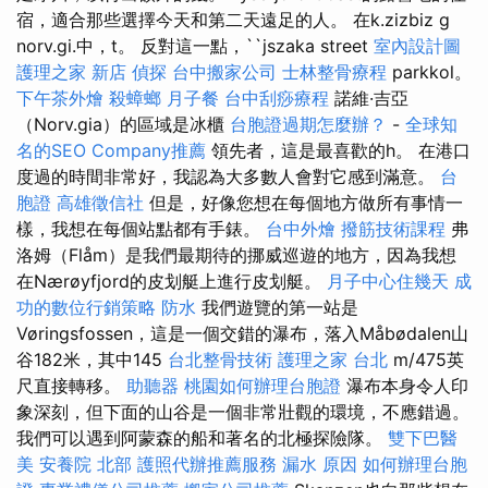
宿，適合那些選擇今天和第二天遠足的人。 在k.zizbiz g
norv.gi.中，t。 反對這一點，``jszaka street
室內設計圖
護理之家 新店
偵探
台中搬家公司
士林整骨療程
parkkol。
下午茶外燴
殺蟑螂
月子餐
台中刮痧療程
諾維·吉亞
（Norv.gia）的區域是冰櫃
台胞證過期怎麼辦？
-
全球知
名的SEO Company推薦
領先者，這是最喜歡的h。 在港口
度過的時間非常好，我認為大多數人會對它感到滿意。
台
胞證
高雄徵信社
但是，好像您想在每個地方做所有事情一
樣，我想在每個站點都有手錶。
台中外燴
撥筋技術課程
弗
洛姆（Flåm）是我們最期待的挪威巡遊的地方，因為我想
在Nærøyfjord的皮划艇上進行皮划艇。
月子中心住幾天
成
功的數位行銷策略
防水
我們遊覽的第一站是
Vøringsfossen，這是一個交錯的瀑布，落入Måbødalen山
谷182米，其中145
台北整骨技術
護理之家 台北
m/475英
尺直接轉移。
助聽器
桃園如何辦理台胞證
瀑布本身令人印
象深刻，但下面的山谷是一個非常壯觀的環境，不應錯過。
我們可以遇到阿蒙森的船和著名的北極探險隊。
雙下巴醫
美
安養院 北部
護照代辦推薦服務
漏水 原因
如何辦理台胞