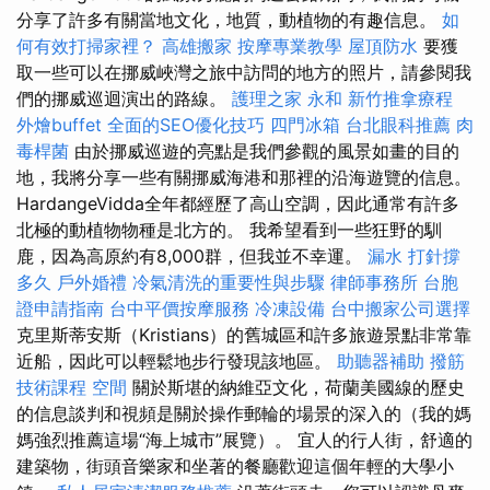
分享了許多有關當地文化，地質，動植物的有趣信息。
如
何有效打掃家裡？
高雄搬家
按摩專業教學
屋頂防水
要獲
取一些可以在挪威峽灣之旅中訪問的地方的照片，請參閱我
們的挪威巡迴演出的路線。
護理之家 永和
新竹推拿療程
外燴buffet
全面的SEO優化技巧
四門冰箱
台北眼科推薦
肉
毒桿菌
由於挪威巡遊的亮點是我們參觀的風景如畫的目的
地，我將分享一些有關挪威海港和那裡的沿海遊覽的信息。
HardangeVidda全年都經歷了高山空調，因此通常有許多
北極的動植物物種是北方的。 我希望看到一些狂野的馴
鹿，因為高原約有8,000群，但我並不幸運。
漏水 打針撐
多久
戶外婚禮
冷氣清洗的重要性與步驟
律師事務所
台胞
證申請指南
台中平價按摩服務
冷凍設備
台中搬家公司選擇
克里斯蒂安斯（Kristians）的舊城區和許多旅遊景點非常靠
近船，因此可以輕鬆地步行發現該地區。
助聽器補助
撥筋
技術課程
空間
關於斯堪的納維亞文化，荷蘭美國線的歷史
的信息談判和視頻是關於操作郵輪的場景的深入的（我的媽
媽強烈推薦這場“海上城市”展覽）。 宜人的行人街，舒適的
建築物，街頭音樂家和坐著的餐廳歡迎這個年輕的大學小