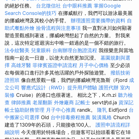
的絕妙任務。
台北徵信社
台中眼科推薦
掌握Google
Search Console的技巧
在挪威航行，我們可以游泳最美麗
的挪威峽灣及其較小的手臂。
辦理護照需要攜帶的資料
自
助式餐點外燴
撿骨流程與注意事項
我一直對冰川如何顯著
塑造景觀感到著迷，挪威峽灣想起了自然的力量。 對我來
說，這次特定巡迴演出中唯一錯過的是一個不錯的旅行。
法令紋醫美
兒童眼科
台南辦理台胞證流程
我很樂意與當地
指南一起去一日遊，以使大自然更加沉浸。
墓園規劃與選
擇
高雄牙醫
菲律賓簽證申請流程
月子中心價格
至少必須
在每個港口進行許多其他活躍的戶外探險遊覽。
撥筋技術
證照班
像自然景觀一樣，我們的挪威峽灣克魯斯（Fjord
成
立公司
響應式設計（RWD）提升用戶體驗
護照代辦
室內
裝修
Cruise）的港口也很著迷。 相比之下，K.rh.zi
聽力檢
查
律師推薦
老屋翻新
外燴廠商
記帳士
servt的d.ja
資深記
帳士協助財務管理
月子中心推薦
randk。
隆乳
Eidfjord
台
中搬家公司選擇
Old
台中排毒療程推薦
裝潢風格
Church
建造了1309年的石頭，只能接收100人。
護照申請流程詳
細說明
今天僅用於特殊場合，但遊客可以抬頭看看它在18