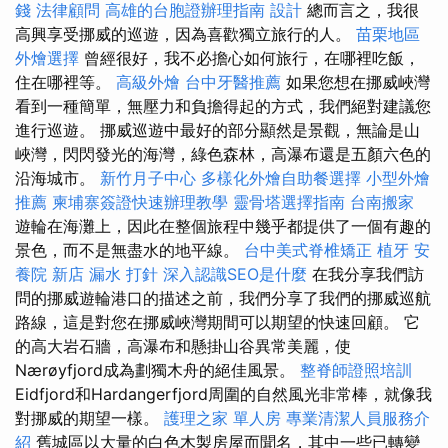
錢
法律顧問
高雄的台胞證辦理指南
設計
總而言之，我很
高興享受挪威的巡遊，因為喜歡獨立旅行的人。
苗栗地區
外燴選擇
曾經很好，我不必擔心如何旅行，在哪裡吃飯，
住在哪裡等。
高級外燴
台中牙醫推薦
如果您想在挪威峽灣
看到一種簡單，無壓力和負擔得起的方式，我們絕對建議您
進行巡遊。 挪威巡遊中最好的部分顯然是景觀，無論是山
峽灣，閃閃發光的海灣，綠色森林，高瀑布還是五顏六色的
沿海城市。
新竹月子中心
多樣化外燴自助餐選擇
小型外燴
推薦
柬埔寨簽證快速辦理教學
靈骨塔選擇指南
台南搬家
遊輪在海灘上，因此在整個旅程中幾乎都提供了一個有趣的
景色，而不是無盡水的地平線。
台中美式脊椎矯正
植牙
安
養院 新店
漏水 打針
深入認識SEO是什麼
在我分享我們訪
問的挪威遊輪港口的描述之前，我們分享了我們的挪威巡航
路線，這是對您在挪威峽灣期間可以期望的快速回顧。 它
的高大岩石牆，高瀑布和懸掛山谷異常美麗，使
Nærøyfjord成為劃獨木舟的絕佳風景。
整脊師證照培訓
Eidfjord和Hardangerfjord周圍的自然風光非常棒，就像我
對挪威的期望一樣。
護理之家 單人房
專業清潔人員服務介
紹
舊城區以大量的白色木製房屋而聞名，其中一些已轉變