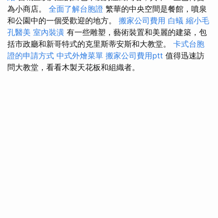
為小商店。
全面了解台胞證
繁華的中央空間是餐館，噴泉
和公園中的一個受歡迎的地方。
搬家公司費用
白蟻
縮小毛
孔醫美
室內裝潢
有一些雕塑，藝術裝置和美麗的建築，包
括市政廳和新哥特式的克里斯蒂安斯和大教堂。
卡式台胞
證的申請方式
中式外燴菜單
搬家公司費用ptt
值得迅速訪
問大教堂，看看木製天花板和組織者。