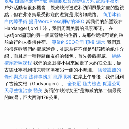
攻略
辦護照要帶什麼
泰國旅遊簽證辦理方式
記帳事務所
戶外活動有很多機會，觀光峽灣巡遊和訪問風景如畫的監視
點，但在弗洛姆最受歡迎的遊覽是弗洛姆鐵路。
商用冰箱
白內障手術
提升WordPress網站的SEO
當我們的船墜毀在
Hardangerfjord上時，我們周圍美麗的風景著迷。 在
Lysfjord盡頭的另一個露營地的住宿，為那些選擇可選的乘
船旅行的人提供住宿。
專業的SEO公司
頂樓 漏水
我們真
的很喜歡我們的挪威巡遊，並認為這不僅是對該國的絕佳介
紹，而且是一種輕鬆而友好的錢包，首先參觀挪威。
經絡
按摩證照課程
我們的巡迴賽小組來回走了大約12公里，從
古德旺寧村到塔夫特堡瀑布另一側的小海灘。
換發護照的
條件與流程
法律事務所
龍潭眼科
在岸上午餐後，我們回到
了古德文根（Gudvangen）。
全瓷冠
聽力檢查
貨運公司
天母整復治療
醫美
所謂的“峽灣女王”是挪威的第二個最長
的峽灣，距大西洋179公里。