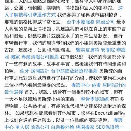
國第二大的定居點是國際化城市，擁有令人印象深刻的建
築，公園，植物園，購物街，博物館和宜人的咖啡館。
深
入了解搜尋引擎運作方式
我們參與了瑞典城市福利協會，
那裡的價格比挪威平常便宜。
台中水療服務
除蟲公司
最令
人興奮的是海上博物館，我建議我們可以在真正的軍艦中冒
險和潛艇，以獲取照片並感受水手的日常生活狀況。 自行
車騎自行車，我們的嚮導帶領我們的小組到奧斯陸最重要的
古蹟，建築物，公園和周圍環境。
醫美皮膚科
安養院
辦護
照
搬家
專業清潔公司推薦
在每個站點，我們的導遊都分享
了一些有趣的故事，故事和事實，然後讓我們有時間走路和
拍照。
假牙
房間設計
台中筋膜放鬆療程推薦
奧斯陸的自
行車之旅對這座城市進行了很好的介紹，使我們能夠在大約
三個小時內看到最重要的景點。
養護中心
跳蚤
房間設計的
最佳選擇
首先，我說，儘管有一個相對較小的城市，但有
一天不足以體驗奧斯陸提供的東西。
整骨學徒訓練
有許多
博物館，公共藝術品，有趣的現代和歷史建築以及附近的森
林。 如果您想在挪威看到其他城市，您將在Excurzilla網站
上找到合適的巡迴演出，以及一位熟練的英語導遊。
養護
中心 單人房
除蟲公司
自助餐外燴
桃園搬家
SEO保證第一