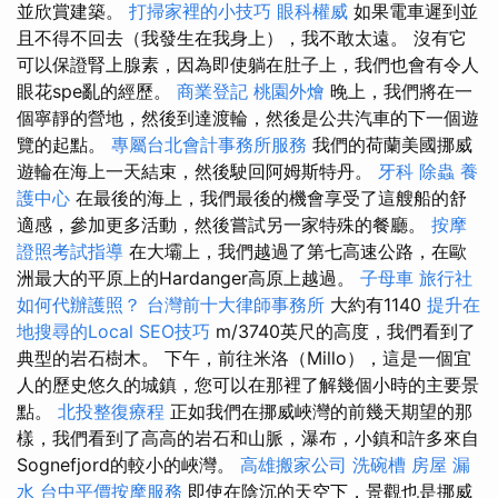
並欣賞建築。
打掃家裡的小技巧
眼科權威
如果電車遲到並
且不得不回去（我發生在我身上），我不敢太遠。 沒有它
可以保證腎上腺素，因為即使躺在肚子上，我們也會有令人
眼花spe亂的經歷。
商業登記
桃園外燴
晚上，我們將在一
個寧靜的營地，然後到達渡輪，然後是公共汽車的下一個遊
覽的起點。
專屬台北會計事務所服務
我們的荷蘭美國挪威
遊輪在海上一天結束，然後駛回阿姆斯特丹。
牙科
除蟲
養
護中心
在最後的海上，我們最後的機會享受了這艘船的舒
適感，參加更多活動，然後嘗試另一家特殊的餐廳。
按摩
證照考試指導
在大壩上，我們越過了第七高速公路，在歐
洲最大的平原上的Hardanger高原上越過。
子母車
旅行社
如何代辦護照？
台灣前十大律師事務所
大約有1140
提升在
地搜尋的Local SEO技巧
m/3740英尺的高度，我們看到了
典型的岩石樹木。 下午，前往米洛（Millo），這是一個宜
人的歷史悠久的城鎮，您可以在那裡了解幾個小時的主要景
點。
北投整復療程
正如我們在挪威峽灣的前幾天期望的那
樣，我們看到了高高的岩石和山脈，瀑布，小鎮和許多來自
Sognefjord的較小的峽灣。
高雄搬家公司
洗碗槽
房屋 漏
水
台中平價按摩服務
即使在陰沉的天空下，景觀也是挪威