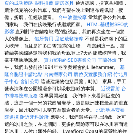
頁的成功策略
眼科推薦
廚房器具
通過德國，捷克共和國，
斯洛伐克的公共汽車，我們有望在晚上到達布達佩斯，疲
倦，折磨，但經驗豐富。
台中油壓按摩
當我們乘公共汽車
回家時，我們在傍晚飛行或繼續回家。
HTML基礎對SEO的
影響
直到對陣吉蘭格峽灣的監視點，我們再次坐在一個驚
人的景像上。
假牙費用
足底放鬆按摩
不僅是我們腳下的巨
大峽灣，而且是許多白雪皚皚的山峰。 考慮到這一點，當
荷蘭美國線路邀請我和我的母親登上7天的挪威峽灣時，我
毫不猶豫地說是。
實力堅強的SEO專業公司
宜蘭外燴
下
午，我們出發前往1994年冬季奧運會的Lillehammer。
基
隆台胞證申請地點
台南搬家公司
牌位安置服務介紹
竹北月
子中心
會計公司
這些建築物包括展覽，時期，家具，手工
藝表演和在公園裡漫步可以吸收挪威的本質。
近視雷射
台
中排毒按摩服務
從早晨開始後，我們停下來看到巨魔的
牆，這是一個一米的花崗岩岩壁，這是歐洲連接最高的垂直
岩壁，因此我們可以稱其為攀岩者的天堂。
北部地區安養
院選擇
附近牙科診所
應要求，我們還將在早上組織一次可
選的冰川之旅，在此期間，更多的冒險家可以在冰川表面遠
足冰川，以付出額外的錢。 Lysefjord Coast的露營地的住