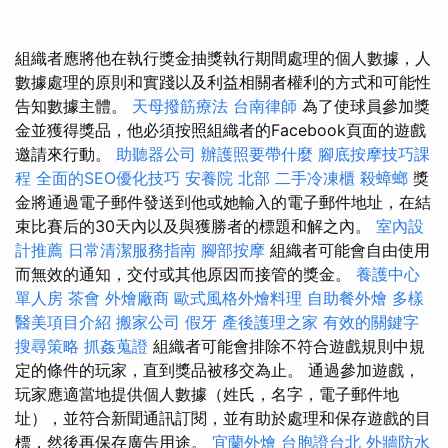
組織者應將他在執行獎金抽獎執行期間處理的個人數據，人
數據處理的原則和實踐以及利益相關者權利的方式和可能性
告知數據主體。
天母撥筋療法
台南律師
為了使球員參加獎
金並獲得獎品，他必須按照組織者的Facebook頁面的遊戲
邀請來行動。
助聽器公司
辦護照要帶什麼
腳底按摩技巧課
程
全面的SEO優化技巧
安養院 北部
二手冷凍櫃
殺蟑螂
獎
金將通過電子郵件發送到他或她輸入的電子郵件地址，在結
束比賽后的30天內以及與獲勝者的標題和解之內。
室內設
計推薦
日常清潔服務指南
腳部按摩
組織者可能會自由使用
而無效的通知，交付或其他原因而接管的獎金。
養護中心
單人房
茶會
外燴廠商
歐式風格外燴料理
自助餐外燴
多樣
醫美項目介紹
搬家公司
假牙
產後護理之家
有效的關鍵字
搜尋策略
抓姦蒐證
組織者可能會排除不符合遊戲規則中規
定的條件的玩家，直到獎品被移交為止。 通過參加遊戲，
玩家應適當地提供個人數據（姓氏，名字，電子郵件地
址），並符合新聞通訊訂閱，並有助於處理和保存遊戲的目
標，然後再保存廣告用途。
宜蘭外燴
台胞證台北
外牆防水