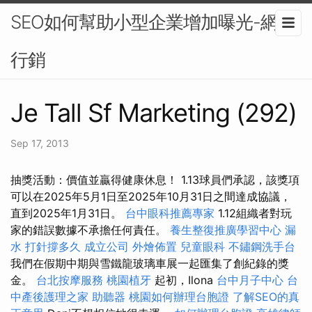
SEO如何幫助小型企業增加曝光-網路
行銷
Je Tall Sf Marketing (292)
Sep 17, 2013
抽獎活動：價值並贏得健康休息！ 1.13球員們承認，該獎項
可以在2025年5月1日至2025年10月31日之間達成協議，
直到2025年1月31日。
台中眼科推薦專家
1.12組織者對玩
家的錯誤數據不承擔任何責任。
養生整復推廣學習中心
漏
水 打針撐多久
成立公司
外燴佈置
兒童眼科
不鏽鋼洗手台
我們在假期中期與雪鐵龍玻璃車展一起匯集了創紀錄的獎
金。
台北按摩服務
桃園植牙
起初，Ilona
台中月子中心
台
中產後護理之家
助聽器
桃園如何辦理台胞證
了解SEO的真