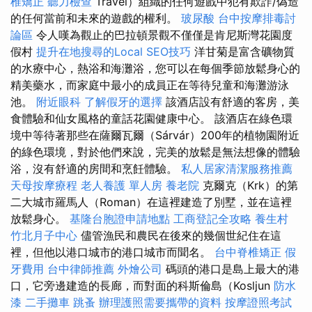
椎矯正
聽力檢查
Travel）組織的任何遊戲中犯有欺詐/偽造
的任何當前和未來的遊戲的權利。
玻尿酸
台中按摩排毒討
論區
令人嘆為觀止的巴拉頓景觀不僅僅是肯尼斯灣花園度
假村
提升在地搜尋的Local SEO技巧
洋甘菊是富含礦物質
的水療中心，熱浴和海灘浴，您可以在每個季節放鬆身心的
精美藥水，而家庭中最小的成員正在等待兒童和海灘游泳
池。
附近眼科
了解假牙的選擇
該酒店設有舒適的客房，美
食體驗和仙女風格的童話花園健康中心。 該酒店在綠色環
境中等待著那些在薩爾瓦爾（Sárvár）200年的植物園附近
的綠色環境，對於他們來說，完美的放鬆是無法想像的體驗
浴，沒有舒適的房間和烹飪體驗。
私人居家清潔服務推薦
天母按摩療程
老人養護 單人房
養老院
克爾克（Krk）的第
二大城市羅馬人（Roman）在這裡建造了別墅，並在這裡
放鬆身心。
基隆台胞證申請地點
工商登記全攻略
養生村
竹北月子中心
儘管漁民和農民在後來的幾個世紀住在這
裡，但他以港口城市的港口城市而聞名。
台中脊椎矯正
假
牙費用
台中律師推薦
外燴公司
碼頭的港口是島上最大的港
口，它旁邊建造的長廊，而對面的科斯倫島（Kosljun
防水
漆
二手攤車
跳蚤
辦理護照需要攜帶的資料
按摩證照考試