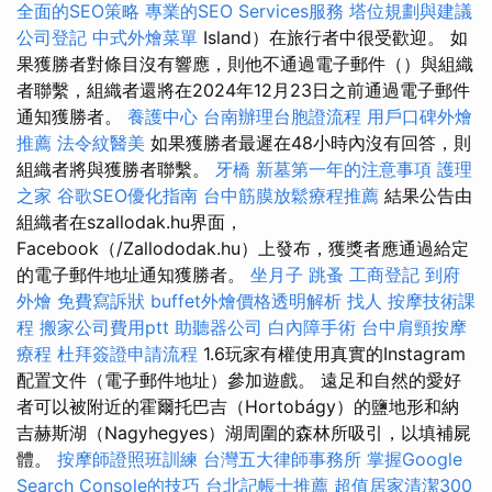
全面的SEO策略
專業的SEO Services服務
塔位規劃與建議
公司登記
中式外燴菜單
Island）在旅行者中很受歡迎。 如
果獲勝者對條目沒有響應，則他不通過電子郵件（）與組織
者聯繫，組織者還將在2024年12月23日之前通過電子郵件
通知獲勝者。
養護中心
台南辦理台胞證流程
用戶口碑外燴
推薦
法令紋醫美
如果獲勝者最遲在48小時內沒有回答，則
組織者將與獲勝者聯繫。
牙橋
新墓第一年的注意事項
護理
之家
谷歌SEO優化指南
台中筋膜放鬆療程推薦
結果公告由
組織者在szallodak.hu界面，
Facebook（/Zallododak.hu）上發布，獲獎者應通過給定
的電子郵件地址通知獲勝者。
坐月子
跳蚤
工商登記
到府
外燴
免費寫訴狀
buffet外燴價格透明解析
找人
按摩技術課
程
搬家公司費用ptt
助聽器公司
白內障手術
台中肩頸按摩
療程
杜拜簽證申請流程
1.6玩家有權使用真實的Instagram
配置文件（電子郵件地址）參加遊戲。 遠足和自然的愛好
者可以被附近的霍爾托巴吉（Hortobágy）的鹽地形和納
吉赫斯湖（Nagyhegyes）湖周圍的森林所吸引，以填補屍
體。
按摩師證照班訓練
台灣五大律師事務所
掌握Google
Search Console的技巧
台北記帳士推薦
超值居家清潔300