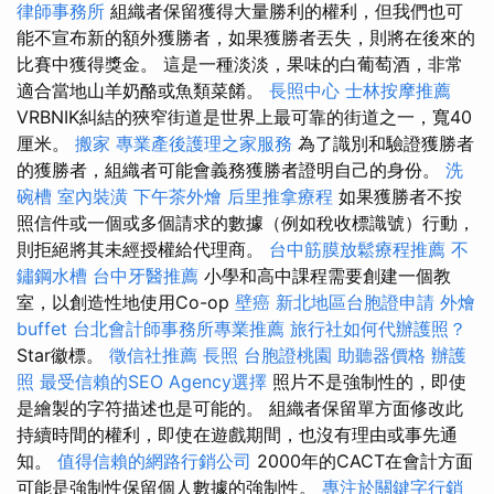
律師事務所
組織者保留獲得大量勝利的權利，但我們也可
能不宣布新的額外獲勝者，如果獲勝者丟失，則將在後來的
比賽中獲得獎金。 這是一種淡淡，果味的白葡萄酒，非常
適合當地山羊奶酪或魚類菜餚。
長照中心
士林按摩推薦
VRBNIK糾結的狹窄街道是世界上最可靠的街道之一，寬40
厘米。
搬家
專業產後護理之家服務
為了識別和驗證獲勝者
的獲勝者，組織者可能會義務獲勝者證明自己的身份。
洗
碗槽
室內裝潢
下午茶外燴
后里推拿療程
如果獲勝者不按
照信件或一個或多個請求的數據（例如稅收標識號）行動，
則拒絕將其未經授權給代理商。
台中筋膜放鬆療程推薦
不
鏽鋼水槽
台中牙醫推薦
小學和高中課程需要創建一個教
室，以創造性地使用Co-op
壁癌
新北地區台胞證申請
外燴
buffet
台北會計師事務所專業推薦
旅行社如何代辦護照？
Star徽標。
徵信社推薦
長照
台胞證桃園
助聽器價格
辦護
照
最受信賴的SEO Agency選擇
照片不是強制性的，即使
是繪製的字符描述也是可能的。 組織者保留單方面修改此
持續時間的權利，即使在遊戲期間，也沒有理由或事先通
知。
值得信賴的網路行銷公司
2000年的CACT在會計方面
可能是強制性保留個人數據的強制性。
專注於關鍵字行銷