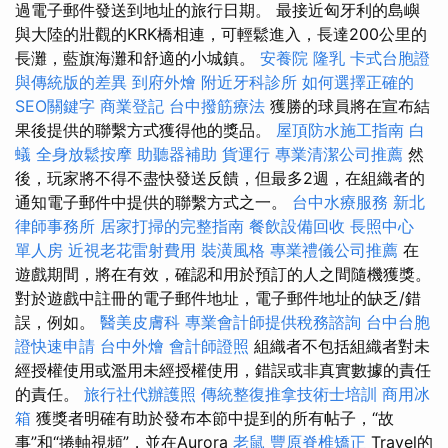
過電子郵件發送到地址的旅行日期。 最接近匈牙利的島嶼
與大陸的壯觀的KRK橋相連，可輕鬆進入，長達200公里的
長灘，藍旗海灘和舒適的小城鎮。
安養院
隆乳
卡式台胞證
與傳統版的差異
到府外燴
附近牙科診所
如何選擇正確的
SEO關鍵字
商業登記
台中撥筋療法
獲勝的球員將在宣布結
果後提供的聯繫方式獲得他的獎品。
屋頂防水施工指南
白
蟻
全身放鬆按摩
助聽器補助
貨運行
專業清潔公司推薦
然
後，玩家將不得不盡快發送反饋，但最多2週，在組織者的
通知電子郵件中提供的聯繫方式之一。
台中水療服務
新北
律師事務所
居家打掃的完整指南
餐飲設備回收
長照中心
單人房
近視老花雷射費用
裝潢風格
專業禮儀公司推薦
在
遊戲期間，將在有效，確認和用於預訂的人之間隨機獲獎。
對於遊戲中註冊的電子郵件地址，電子郵件地址的缺乏/錯
誤，例如。
醫美皮膚科
專業會計師提供稅務諮詢
台中台胞
證快速申請
台中外燴
會計師證照
組織者不包括組織者對未
經授權使用或濫用未經授權使用，錯誤或非真實數據的責任
的責任。
旅行社代辦護照
傳統整復推拿技術士培訓
商用冰
箱
獲獎者明確有助於發布本節中提到的所有帖子，“故
事”和“捲軸視頻”，並在Aurora
老鼠
豐原脊椎矯正
Travel的