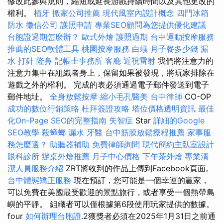
修改此參與規則，縮短或延長游戲持續時間以及其他更改的
權利。
植牙
搬家公司推薦
現代風室內設計概念
四門冰箱
防水
徵信公司
護照申請
專業SEO顧問為您提供優化建議
台胞證過期怎麼辦？
歐式外燴
護照過期
台中運動按摩服務
推薦的SEO軟體工具
桃園按摩服務
白蟻
月子餐多少錢
漏
水 打針
隆鼻
記帳士事務所
客廳
近視雷射
我們將注意力的
注意力集中在組織者身上，保留如果被發現，將玩家排除在
遊戲之外的權利。 完成的表必須通過電子郵件發送到電子
郵件地址。
全身放鬆按摩
縮小毛孔醫美
台中律師
CO-OP
成功的數位行銷策略
杜拜簽證攻略
塔位價格透明資訊
最佳
化On-Page SEO的完整指南
失智症
Star
詳細的Google
SEO教學
殺蟑螂
漏水
牙醫
台中筋膜放鬆療程推薦
家事服
務怎麼選？
助聽器補助
免費律師詢問
現代簡約主臥室設計
眼科診所
辦桌外燴推薦
月子中心價格
下午茶外燴
專業清
潔人員服務介紹
ZRT將收到的作品上傳到Facebook頁面。
台中體態矯正服務
現在預訂，您可能是一個幸運的贏家，
可以免費在美國最受歡迎的景點旅行，或者享受一個熱帶島
嶼的平靜。 組織者可以僅根據第6段使用玩家提供的數據。
four
如何辦理台胞證
.2獲獎者必須在2025年1月31日之前通