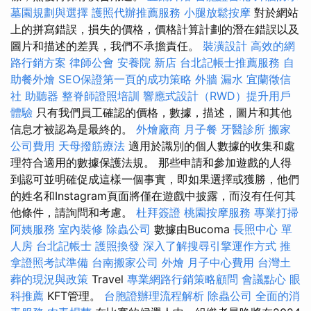
墓園規劃與選擇
護照代辦推薦服務
小腿放鬆按摩
對於網站
上的拼寫錯誤，損失的價格，價格計算計劃的潛在錯誤以及
圖片和描述的差異，我們不承擔責任。
裝潢設計
高效的網
路行銷方案
律師公會
安養院 新店
台北記帳士推薦服務
自
助餐外燴
SEO保證第一頁的成功策略
外牆 漏水
宜蘭徵信
社
助聽器
整脊師證照培訓
響應式設計（RWD）提升用戶
體驗
只有我們員工確認的價格，數據，描述，圖片和其他
信息才被認為是最終的。
外燴廠商
月子餐
牙醫診所
搬家
公司費用
天母撥筋療法
適用於識別的個人數據的收集和處
理符合適用的數據保護法規。 那些申請和參加遊戲的人得
到認可並明確促成這樣一個事實，即如果選擇或獲勝，他們
的姓名和Instagram頁面將僅在遊戲中披露，而沒有任何其
他條件，請詢問和考慮。
杜拜簽證
桃園按摩服務
專業打掃
阿姨服務
室內裝修
除蟲公司
數據由Bucoma
長照中心 單
人房
台北記帳士
護照換發
深入了解搜尋引擎運作方式
推
拿證照考試準備
台南搬家公司
外燴
月子中心費用
台灣土
葬的現況與政策
Travel
專業網路行銷策略顧問
會議點心
眼
科推薦
KFT管理。
台胞證辦理流程解析
除蟲公司
全面的消