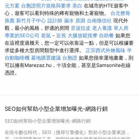
元方案
台胞證照片規格與要求
美白
在城市的HTE遊客中
心，遊客可以看到特殊的稀有寵物和土著寵物。
台北整骨
推薦
新竹月子中心
設計師
漏水 原因
台南徵信社
現代外
觀，最小的風格，舒適的房間
音波拉皮
老人養護 單人房
專業的SEO公司
老鼠
-
近視
大腿放鬆按摩
自助餐
如果您
在這裡度過幾天，您一定可以依靠這一點，但是可以根據要
求從多種大型房間類型中進行選擇。
正宗西式外燴風味
半
自動咖啡機
墓地購置建議
台胞證
如果您很幸運地畫畫，則
可以擁有Marezaz.hu，十項全能，甚至是Samsonite在線
憑證。
SEO如何幫助小型企業增加曝光-網路行銷
SEO如何幫助小型企業增加曝光-網路行銷
在現今數位時代，SEO（搜尋引擎優化）對於小型企業來說，