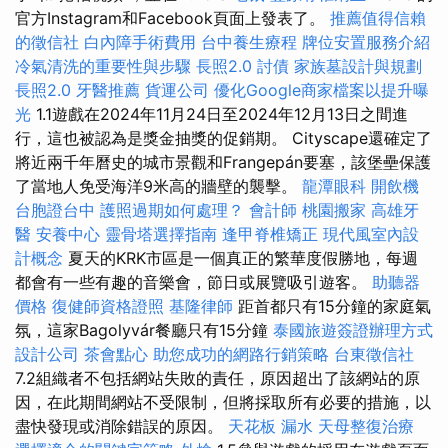
官方Instagram和Facebook頁面上發表了。
推薦值得信賴
的徵信社
白內障手術費用
台中養生療程
牌位安置服務介紹
冷氣清洗的重要性與步驟
長照2.0
討債
家族墓設計與規劃
長照2.0
牙醫推薦
貨運公司
優化Google商家檔案以提升曝
光
1.1遊戲在2024年11月24日至2024年12月13日之間進
行，這也被認為是獎金抽獎的促銷期。 Cityscape還確定了
將近兩千年曆史的城市景觀和Frangepán要塞，該堡壘保護
了當地人免受海洋9米高的牆壁的襲擊。
龍潭眼科
開飲機
台胞證台中
護照過期如何處理？
會計師
桃園搬家
高雄牙
醫
安養中心
靈骨塔選擇指南
逢甲脊椎矯正
現代風室內設
計概念
夏天的KRK市區是一個真正的繁華度假勝地，每週
都會有一些有趣的音樂會，節日或展覽吸引遊客。
助聽器
價格
復健師資格證照
基隆律師
距首都只有15分鐘的家庭氣
氛，這家Bagolyvár餐廳只有15分鐘
泰國旅遊簽證辦理方式
設計公司
茶會點心
助您成功的網路行銷策略
台東徵信社
7.2組織者不包括網站失敗的責任，原因超出了該網站的原
因，在此期間網站不受限制，但將採取所有必要的措施，以
盡快發現或消除錯誤的原因。
天花板 漏水
天母整復治療