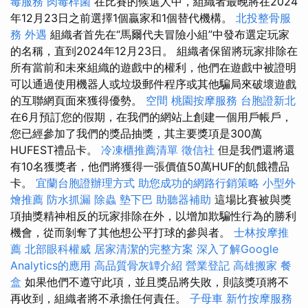
毒服務
肉毒桿菌
在比賽的候選人中，組織者最晚將在2024
年12月23日之前選擇1個贏家和1個替代機構。
北投整骨服
務
外遇
組織者首先在“馬爾代夫冒險小組”中發布選定玩家
的名稱，直到2024年12月23日。 組織者保留將玩家排除在
所有當前和未來組織的遊戲中的權利，他們在遊戲中被證明
可以通過使用機器人或垃圾郵件程序或其他騙局來破壞遊戲
的互聯網頁面來獲得優勢。
空間
桃園按摩服務
台胞證新北
在6月預訂您的假期，在我們的網站上創建一個用戶帳戶，
您已經參加了我們的獎品抽獎，其主要獎項是300萬
HUFEST禮品卡。
冷凍櫃推薦清單
徵信社
但是我們還將還
有10名獲獎者，他們將獲得一張價值50萬HUF的飢餓禮品
卡。
宜蘭台胞證辦理方式
助您成功的網路行銷策略
小型外
燴推薦
防水抓漏
除蟲
墊下巴
助聽器補助
這場比賽被與獎
項抽獎精神相反的玩家排除在外，以增加欺騙性行為的勝利
機會，從而剝奪了其他想公平打球的參與者。
士林按摩推
薦
北部眼科權威
居家清潔的完整方案
深入了解Google
Analytics的應用
高品質骨灰罈介紹
營業登記
高雄搬家
餐
盒
如果他們不遵守此項，並且獎品將失敗，則該獎項將不
再收到，組織者將不承擔任何責任。
子母車
新竹按摩服務