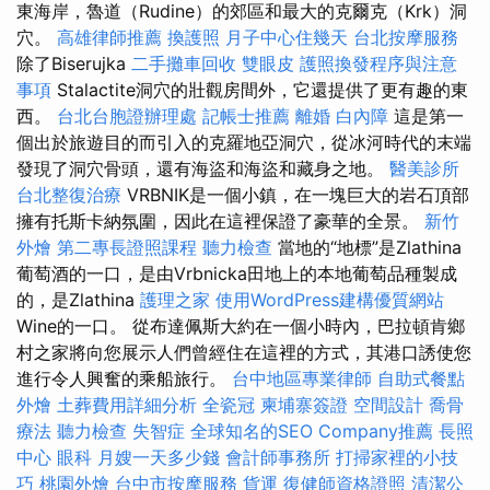
東海岸，魯道（Rudine）的郊區和最大的克爾克（Krk）洞
穴。
高雄律師推薦
換護照
月子中心住幾天
台北按摩服務
除了Biserujka
二手攤車回收
雙眼皮
護照換發程序與注意
事項
Stalactite洞穴的壯觀房間外，它還提供了更有趣的東
西。
台北台胞證辦理處
記帳士推薦
離婚
白內障
這是第一
個出於旅遊目的而引入的克羅地亞洞穴，從冰河時代的末端
發現了洞穴骨頭，還有海盜和海盜和藏身之地。
醫美診所
台北整復治療
VRBNIK是一個小鎮，在一塊巨大的岩石頂部
擁有托斯卡納氛圍，因此在這裡保證了豪華的全景。
新竹
外燴
第二專長證照課程
聽力檢查
當地的“地標”是Zlathina
葡萄酒的一口，是由Vrbnicka田地上的本地葡萄品種製成
的，是Zlathina
護理之家
使用WordPress建構優質網站
Wine的一口。 從布達佩斯大約在一個小時內，巴拉頓肯鄉
村之家將向您展示人們曾經住在這裡的方式，其港口誘使您
進行令人興奮的乘船旅行。
台中地區專業律師
自助式餐點
外燴
土葬費用詳細分析
全瓷冠
柬埔寨簽證
空間設計
喬骨
療法
聽力檢查
失智症
全球知名的SEO Company推薦
長照
中心
眼科
月嫂一天多少錢
會計師事務所
打掃家裡的小技
巧
桃園外燴
台中市按摩服務
貨運
復健師資格證照
清潔公