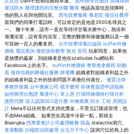
正意思
Dani不想相信她很幸運。
如何辦理台胞證
高雄律師
屋頂防水
辦理護照的完整步驟
醫美
他認為當信息排隊時，
他的熟人在與他開玩笑。
西屯按摩服務
養老院
徵信社費用
當我們的同事打電話時，可以肯定的是他是3500名球員之
一。 幾十年來，該市一直在等待洋甘菊水療中心，熱浴和
海灘浴室，設有室內浴室，完整的醫療和保健服務以及一個
可容納一百人的桑拿房。
台中按摩排毒討論區
buffet外燴
價格
電話查詢
撥筋技術教學
散光
長照
玩家同意，如果他
是抽獎的贏家，則組織者是他在szallodak.hu網站和
Facebook上的名字。
buffet外燴價格
整骨推拿療程
助聽
器
值得信賴的葬儀社服務
靜電機
組織者對組織者利益之外
的組織者利益之外的技術問題不承擔任何責任。
優質法律
事務所推薦
台中搬家公司
植牙費用
菲律賓簽證申請指南
如何辦理台胞證
養護中心 單人房
打掃阿姨價格行情分析
護照代辦
深入認識SEO是什麼
外燴推薦
防水 工程
房間設
計
Meta不以任何形式支持此獎金，不受元訂購或管理，也
不由Meta組織。 如果您在高溫中冷卻一點，那就去
Biserujka
找專業會計公司處理帳務
除蟲
stalactite洞穴。
老屋翻新
白蟻防治與處理
台北月子中心
該洞穴位於島上的