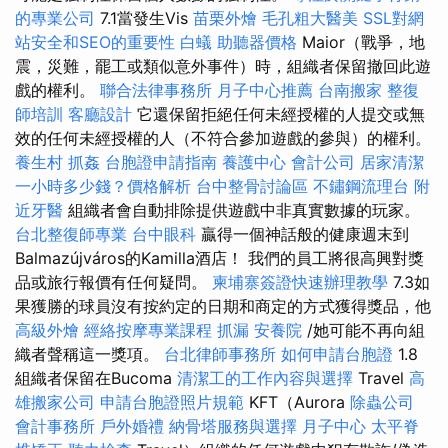
的專業公司
7.1當發生Vis
苗栗外燴
毛孔粗大醫美
SSL對網
站安全和SEO的重要性
白蟻
助聽器價格
Maior（戰爭，地
震，災難，罷工或類似意外事件）時，組織者保留撤回此遊
戲的權利。
聯合法律事務所
月子中心推薦
台南搬家
整復
師培訓
客廳設計
它還保留拒絕任何未經授權的人提交或無
效的任何未經授權的人（不符合參加遊戲的參與）的權利。
養生村
抓姦
台胞證申請指南
養護中心
會計公司
居家清潔
一小時多少錢？價格解析
台中整骨討論區
不鏽鋼流理台
附
近牙醫
組織者會自動排除提供遊戲中非真實數據的玩家。
台北整復師專業
台中眼科
贏得一個神話般的健康週末到
Balmazújváros的Kamilla酒店！ 我們的員工將很高興對獎
品或旅行報價有任何疑問。
柬埔寨簽證快速辦理教學
7.3如
果獲勝的球員沒有按約定的日期和商定的方式獲得獎品，他
高級外燴
經絡按摩專業課程
抓漏
安養院
/她可能不再向組
織者聲稱這一獎項。
台北律師事務所
如何申請台胞證
1.8
組織者保留在Bucoma
清潔工的工作內容與選擇
Travel
高
雄搬家公司
申請台胞證照片規範
KFT（Aurora
除蟲公司
會計事務所
戶外婚禮
納骨塔服務與選擇
月子中心
太平脊