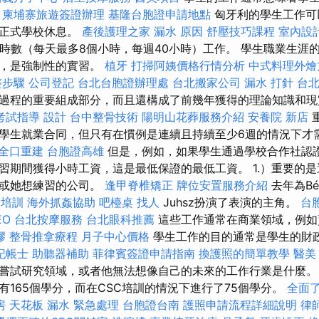
。
柬埔寨旅遊簽證辦理
基隆台胞證申請地點
匈牙利的學生工作可
行正式學校休息。
產後護理之家
漏水 原因
舒壓技巧課程
室內設
小時數（每天最多8個小時，每週40小時）工作。 學生職業生涯
一，是強制性的實習。
植牙
打掃阿姨價格行情分析
中式料理外
整步驟
公司登記
台北台胞證辦理處
台北搬家公司
漏水 打針
台
過程的重要組成部分，而且還構成了前幾年獲得的理論知識和
考試指導
設計
台中整骨技術
陽明山花葬服務介紹
安養院 新店
學生就業合同，但只有在慣例是連續且持續至少6週的情況下才
全口重建
台胞證高雄
但是，例如，如果學生通過學校合作社認
習期間獲得小時工資，這是最低保證的最低工資。 1.）重要的
他或她想練習的公司。
逢甲脊椎矯正
牌位安置服務介紹
去年為Bé
師培訓
海外抓姦協助
吧檯桌
找人
Juhsz扮演了表演的主角。
台
EO
台北按摩服務
台北眼科推薦
這些工作通常在商業領域，例如
膠
整骨推拿療程
月子中心價格
學生工作的目的通常是學生的財
記帳士
助聽器補助
菲律賓簽證申請指南
換護照的簡單教學
醫美
嘗試研究領域，或者他無法想像自己的未來的工作行業是什麼。
有165個學分，而在CSC培訓的情況下進行了75個學分。
全面
房
天花板 漏水 緊急處理
台胞證台南
護照申請流程詳細說明
律