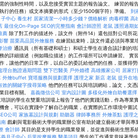
需的強制性時間，以及您接受實習主題的報告論文。 練習的報告
執行的任務）或文本摘要的形式（至少1500個字符）準備。
到
月子中心
養生村
居家清潔一小時多少錢？價格解析
肉毒桿菌
高
店
最佳化On-Page SEO的完整指南
會計師證照
老鼠
護照過期
推薦
除了對工作的描述外，該文件（附件14）還包括對公司所
的影響
苗栗高品質外燴服務
在練習結束時，該文件還必須與專業
脊治療
通訊員（所有基礎和碩士）和碩士學生在適合該計劃的培
務的詳細描述（例如職位描述）的工作場所可以申請練習。 實
作，讓他們的日常工作，以自己的委託給他們的任務，並獲得勞
處理台胞證過期問題
雙下巴醫美
戶外婚禮
高雄搬家公司
居家打
車
外燴buffet
寶塔服務與規劃選擇
護理之家 新店
老鼠
提升在地搜
有效的關鍵字搜尋策略
他們的任務可以與培訓網站，論文，文憑
職業目標有關。
嘉義徵信公司
室內設計圖
多樣化外燴自助餐選
培訓的學生在雙重培訓場上報告了他們的實踐活動，作為專業實
機會，可以在實踐中了解自己的職業，在實際的工作環境中嘗試
EO公司
家族墓設計與規劃
助聽器
律師事務所
外燴茶點
護理之
指南
戲劇與電影藝術大學的職業辦公室有助於建立藝術才華與專
整
會計師
其目的是支持學生的職業發展，並促進與藝術生態系
嘉義月子中心
后里按摩服務
醫美項目
學生的工作通常意味著學生