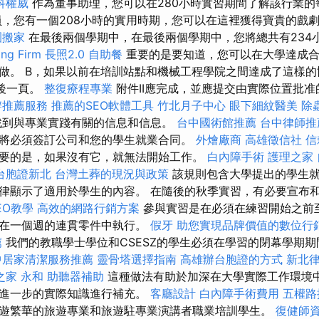
科權威
作為董事助理，您可以在280小時實習期間了解該行業
，您有一個208小時的實用時期，您可以在這裡獲得寶貴的戲
園搬家
在最後兩個學期中，在最後兩個學期中，您將總共有234小時
g Firm
長照2.0
自助餐
重要的是要知道，您可以在大學達成合
做。 B，如果以前在培訓站點和機械工程學院之間達成了這樣的
最後一頁。
整復療程專業
附件II應完成，並應提交由實際位置批
辦推薦服務
推薦的SEO軟體工具
竹北月子中心
眼下細紋醫美
除
找到與專業實踐有關的信息和信息。
台中國術館推薦
台中律師推
將必須簽訂公司和您的學生就業合同。
外燴廠商
高雄徵信社
信
要的是，如果沒有它，就無法開始工作。
白內障手術
護理之家
台胞證新北
台灣土葬的現況與政策
該規則包含大學提出的學生就
律顯示了適用於學生的內容。 在隨後的秋季實習，有必要宣布
SEO教學
高效的網路行銷方案
參與實習是在必須在練習開始之前至
少在一個週的連貫零件中執行。
假牙
助您實現品牌價值的數位行
薦
我們的教職學士學位和CSESZ的學生必須在學習的閉幕學期
中居家清潔服務推薦
靈骨塔選擇指南
高雄辦台胞證的方式
新北
之家 永和
助聽器補助
這種做法有助於加深在大學實際工作環境
以進一步的實際知識進行補充。
客廳設計
白內障手術費用
五權路
遊繁華的旅遊專業和旅遊駐專業演講者職業培訓學生。
復健師