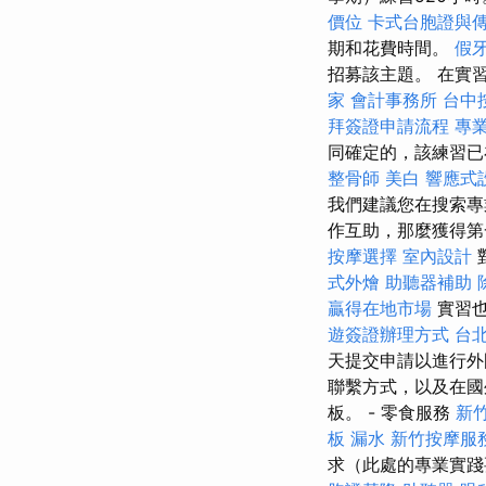
價位
卡式台胞證與
期和花費時間。
假
招募該主題。 在實
家
會計事務所
台中
拜簽證申請流程
專
同確定的，該練習已
整骨師
美白
響應式
我們建議您在搜索專
作互助，那麼獲得第
按摩選擇
室內設計
式外燴
助聽器補助
贏得在地市場
實習也
遊簽證辦理方式
台
天提交申請以進行
聯繫方式，以及在國
板。 - 零食服務
新
板 漏水
新竹按摩服
求（此處的專業實踐