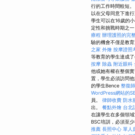
行的工作時間較短
以在父母同意下進
學生可以在16歲的
定性和挑戰時期之
療程
辦理護照的完
驗的機會不僅是教育
之家
外燴
按摩證照
等教育的學生達成了
按摩
除蟲
附近眼科
他或她有權在整個實
置，學生必須訪問
的學生Bence
整復
WordPress網站的S
員。
律師收費
防水
出。
餐點外燴
台北
在讓學生在多個領域
BSC培訓，必須至少
推薦
長照中心 單人