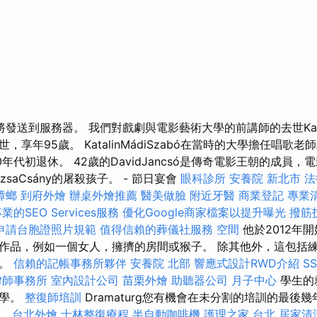
發送到服務器。 我們對戲劇與電影藝術大學的前講師的去世Katali
，享年95歲。 KatalinMádiSzabó在當時的大學擔任唱歌
0年代初退休。 42歲的DavidJancsó是傳奇電影王朝的成員，
ZsuzsaCsány的屠殺孩子。 - 節日宴會
眼科診所
安養院 新北市
法
蟑螂
到府外燴
辦桌外燴推薦
醫美做臉
附近牙醫
商業登記
專業
業的SEO Services服務
優化Google商家檔案以提升曝光
撥筋
申請台胞證照片規範
值得信賴的葬儀社服務
空間
他於2012年
作品，例如一個女人，擁擠的房間或猴子。 除其他外，這包括
水。
信賴的記帳事務所夥伴
安養院 北部
響應式設計RWD介紹
S
律師事務所
室內設計公司
苗栗外燴
助聽器公司
月子中心
學生的
大學。
整復師培訓
Dramaturg您有機會在未分割的培訓的最後幾
時。
台北外燴
士林整復療程
半自動咖啡機
護理之家 台北
居家清