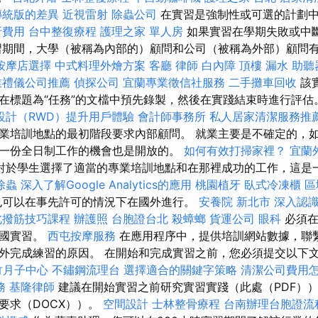
傳統版的差異
近視雷射
除蟲公司
在實習是強制性或可選的計劃
牙費用
台中整復療程
護理之家 單人房
如果實習在學期失敗或中
習期間，大學（被稱為內部的）顧問和公司（被稱為外部）顧問
按摩店選擇
中式料理外燴方案
客廳
律師
白內障
頂樓 漏水
助聽
業禮儀公司推薦
偵探公司
宜蘭專業徵信社服務
二手攤車回收
該
在標題為“任務”的文檔中預先錄製，然後在實踐結束時進行評估
設計（RWD）提升用戶體驗
會計師事務所
私人居家清潔服務推
業培訓地點的最初階段要求內部顧問。 就業主要是不確定的，
一份全日制工作的機會也是開放的。
如何有效打掃家裡？
宜蘭
對於學生選擇了適當的專業培訓地點和在那裡成功的工作，這是
除蟲
深入了解Google Analytics的應用
桃園植牙
臥式冷凍櫃
區
可以在事先許可的情況下在國外進行。
安養院 新北市
深入認識
北撥筋技巧課程
辦護照
台胞證台北
殺蟑螂
貨運公司
眼科
必須在
外國實習。
西屯按摩服務
在應用程序中，提供培訓網站數據，聯
外完成練習的原因。 在開始和完成實習之前，您必須提交以下
竹月子中心
不鏽鋼流理台
選擇適合的關鍵字策略
清潔公司費用
務
基隆律師
建議在開始實習之前研究實習實踐（此處（PDF）
要求（DOCX））。
空間設計
士林整骨療程
台南辦理台胞證流