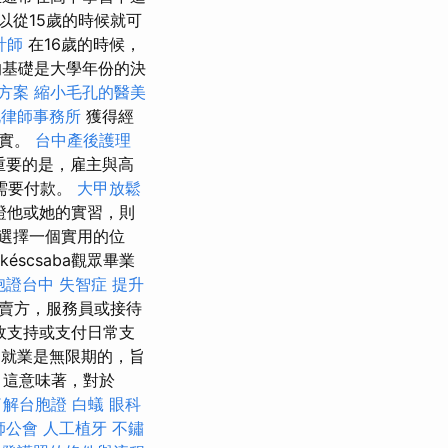
以從15歲的時候就可
計師
在16歲的時候，
的基礎是大學年份的決
燴方案
縮小毛孔的醫美
北律師事務所
獲得經
現實。
台中產後護理
重要的是，雇主與高
需要付款。
大甲放鬆
證他或她的實習，則
是選擇一個實用的位
késcsaba觀眾畢業
胞證台中
失智症
提升
賣方，服務員或接待
政支持或支付日常支
就業是無限期的，旨
 這意味著，對於
了解台胞證
白蟻
眼科
師公會
人工植牙
不鏽