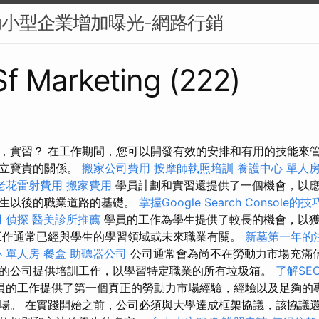
助小型企業增加曝光-網路行銷
 Sf Marketing (222)
，實習？ 在工作期間，您可以開發有效的安排和有用的技能來
建立寶貴的關係。
搬家公司費用
按摩師執照培訓
養護中心 單人
老花雷射費用
搬家費用
學員計劃和實習還提供了一個機會，以
學生以後的職業道路的基礎。
掌握Google Search Console的技
用
偵探
醫美診所推薦
學員的工作為學生提供了較長的機會，以
工作通常已經與學生的學習領域或未來職業有關。
新墓第一年的
 單人房
餐盒
助聽器公司
公司通常會為尚不在勞動力市場充滿
的公司提供培訓工作，以學習特定職業的所有垃圾箱。
了解SE
員的工作提供了第一個真正的勞動力市場經驗，經驗以及足夠的
場。 在實踐開始之前，公司必須與大學達成框架協議，該協議