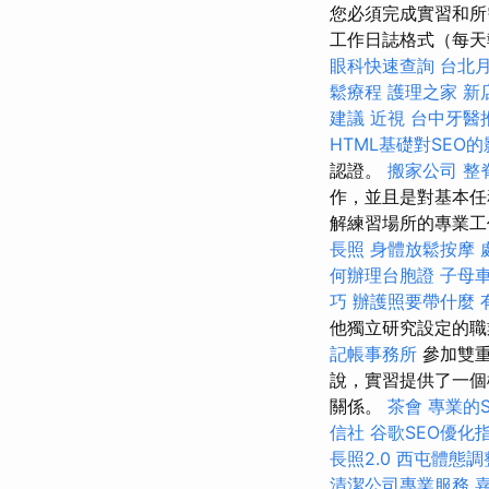
您必須完成實習和所
工作日誌格式（每天
眼科快速查詢
台北
鬆療程
護理之家 新
建議
近視
台中牙醫
HTML基礎對SEO
認證。
搬家公司
整
作，並且是對基本任
解練習場所的專業工
長照
身體放鬆按摩
何辦理台胞證
子母
巧
辦護照要帶什麼
他獨立研究設定的
記帳事務所
參加雙重
說，實習提供了一個
關係。
茶會
專業的S
信社
谷歌SEO優化
長照2.0
西屯體態調
清潔公司專業服務