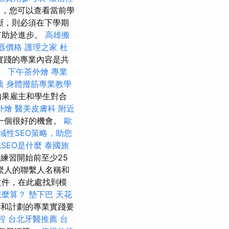
中，您可以查看當前學
斷，則必須在下學期
有助於進步。
高雄搬
器價格
護理之家
杜
實踐的專業內容是共
。
下午茶外燴
專業
薦
身體撥筋專業教學
如果雇主和學生對合
外燴
醫美皮膚科
附近
一個很好的機會。
歐
域性SEO策略，助您
SEO是什麼
泰國旅
練習開始前至少25
繫人的聯繫人名稱和
文件，在此處找到模
怎麼算？
墊下巴
天花
）和計劃的專業實踐要
程
台北牙醫推薦
台