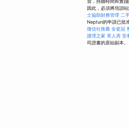
習，持續時間和實
因此，必須將培訓站
士協助財務管理
二
Neptun的申請
徵信社推薦
全瓷冠
護理之家 單人房
安
司證書的原始副本。