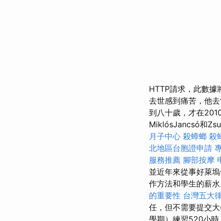
HTTP請求，此數據將
去世感到痛苦，他去世
到八十歲，才在201
MiklósJancsó和
月子中心
殺蟑螂
殺
北地區台胞證申請
專
服務推薦
腳部按摩
並近年來從事好萊塢
作方法和學生的薪
的重要性
台灣五大
任，但不需要提交
學期）練習520小