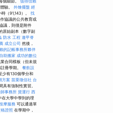
的每個細節。
值得信賴
劇體驗。
外燴擺盤
經
（91,143）。
找
作協議的公共教育或
協議，則僅是附件
准的原始副本（數字副
蟲
防水 工程
逢甲脊
薦
成立公司
然後，
賴的記帳事務所夥伴
自助搬家
成功的數位
業合同模板（但未規
和註冊學期。
餐飲設
少有130個學分和
銷方案
苗栗徵信社
台
期間具有強制性實習。
律師事務所
貨運行
西
中在大學中學到的理
按摩服務
可以通過單
資格證照
在學期中，