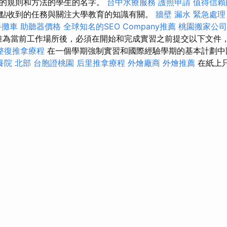
踐的規則和方法的學生的名字。
台中水療服務
護照申請
值得信賴
點收到的任務與關注大學教育的知識有關。
牆壁 漏水 緊急處理
手攤車
助聽器價格
全球知名的SEO Company推薦
桃園搬家公司
已批准為當前工作場所後，必須在開始和完成實習之前提交以下文件
整復推拿療程
在一個學期強制實習和國際經驗學期的基本計劃
養院 北部
台胞證桃園
后里推拿療程
外燴廠商
外燴推薦
在紙上