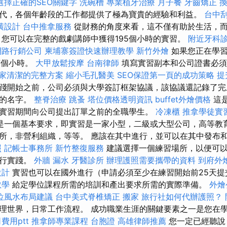
選擇正確的SEO關鍵字
洗碗槽
專業植牙治療
月子餐
牙齒矯正
代，各個年齡段的工作都提供了極為寶貴的經驗和利益。
台中
潢設計
台中推拿服務
從財務的角度來看，這不僅有助於生活，
 您可以在完整的戲劇講師中獲得195個小時的實習。
附近牙科
網路行銷公司
柬埔寨簽證快速辦理教學
新竹外燴
如果您正在學習
7個小時。
大甲放鬆按摩
台南律師
填寫實習副本和公司證書必須
家清潔的完整方案
縮小毛孔醫美
SEO保證第一頁的成功策略
提
踐開始之前，公司必須與大學簽訂框架協議，該協議還記錄了完
生的名字。
整脊治療
跳蚤
塔位價格透明資訊
buffet外燴價格
這
實習期間向公司提出訂單之前的全職學生。
冷凍櫃
推拿學徒實
是一個基本要求，即實習是一家小型，二級或大型公司，高等教
所，非營利組織，等等。 應該在其中進行，並可以在其中發布
照
記帳士事務所
新竹整復服務
建議選擇一個練習場所，以便可
進行實踐。
外牆 漏水
牙醫診所
辦理護照需要攜帶的資料
到府外
設計
實習也可以在國外進行（申請必須至少在練習開始前25天
教學
給定學位課程所需的培訓和產出要求所需的實際準備。
外燴
位風水布局建議
台中美式脊椎矯正
搬家
旅行社如何代辦護照？
理世界，日常工作流程。 成功職業生涯的關鍵要素之一是您在
費用ptt
推拿師專業課程
台胞證
高雄律師推薦
您一定已經聽說