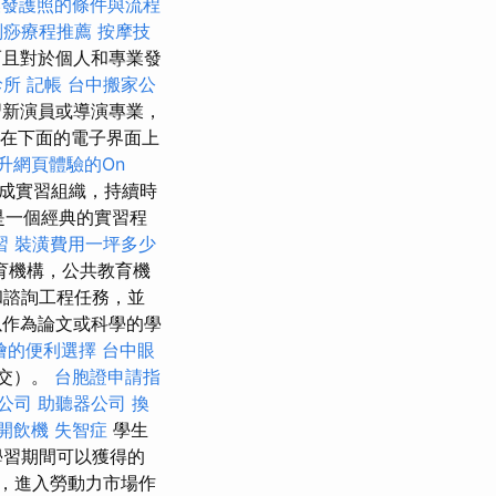
換發護照的條件與流程
刮痧療程推薦
按摩技
而且對於個人和專業發
診所
記帳
台中搬家公
新演員或導演專業，
在下面的電子界面上
升網頁體驗的On
成實習組織，持續時
是一個經典的實習程
習
裝潢費用一坪多少
育機構，公共教育機
和諮詢工程任務，並
以作為論文或科學的學
燴的便利選擇
台中眼
提交）。
台胞證申請指
公司
助聽器公司
換
開飲機
失智症
學生
學習期間可以獲得的
，進入勞動力市場作