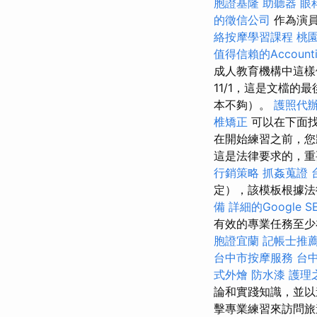
胞證基隆
助聽器
眼
的徵信公司
作為演員
絡按摩學習課程
桃
值得信賴的Accountin
成人教育機構中這樣
11/1，這是文檔的
本不夠）。
護照代
椎矯正
可以在下面
在開始練習之前，您
這是法律要求的，重
行銷策略
抓姦蒐證
定），該模板根據法
備
詳細的Google 
有效的專業任務至
胞證宜蘭
記帳士推
台中市按摩服務
台
式外燴
防水漆
護理
論和實踐知識，並
擊專業練習來訪問旅