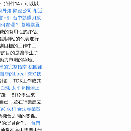
（附件14）可以以
府外燴
除蟲公司
附近
雄律師
台中筋膜刀放
如何處理？
墓地購置
花費的有用性的評估。
培訓網站的代表進行
訓目標的工作中工
習的目的是讓學生了
動力市場的經驗。
掃的完整指南
桃園如
尋的Local SEO技
計劃，TDK工作或其
擇
白蟻
太平脊椎矯正
踐。 對於學生來
自己，並在行業建立
家 永和
合法專業徵
業機會之間的關係。
統的演員合作。
台南
通常在高中學習中進