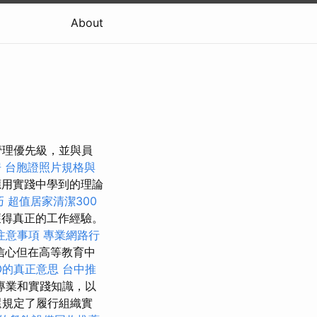
About
管理優先級，並與員
房
台胞證照片規格與
應用實踐中學到的理論
巧
超值居家清潔300
獲得真正的工作經驗。
注意事項
專業網路行
信心但在高等教育中
O的真正意思
台中推
專業和實踐知識，以
還規定了履行組織實