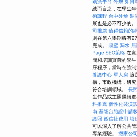
鋼洗手台
外燴
如何
總而言之，在學生年
術課程
台中外燴
裝
展也是必不可少的。
司推薦
值得信賴的
則在第六學期將有9
完成。
牆壁 漏水
居
Page SEO策略
在實
間和培訓實踐的學
序程序，當時在強制
養護中心 單人房
這
構，市政機構，研究
符合培訓領域。
長
生作品或主題繼續
科推薦
個性化裝潢
南
基隆台胞證申請
護照
徵信社費用
塔
可以深入了解公共管
專業經驗。
搬家公司