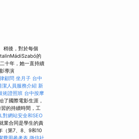
稍後，對於每個
nMádiSzabó的
老師二十年，她一直持續
電影導演
律顧問
坐月子
台中
清潔人員服務介紹
新
技術證照班
台中按摩
開始了國際電影生涯，
練習的持續時間，工
SL對網站安全和SEO
就業合同是學生的責
年（第7、8、9和10
潔費用參考表
徵信社