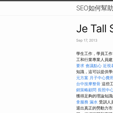
SEO如何幫
Je Tall
Sep 17, 2013
學生工作，學員工作
工和行業專業人員
要求
會議點心
近視
知識，這可以提供
元方案
月子中心費
台中按摩整骨
這些
銷策略顧問
長照中心
獲得足夠的理論知識
拿服務
漏水
受訓人
退出真正的勞動力市