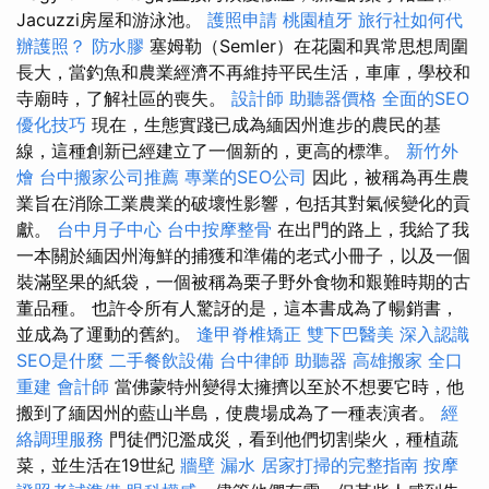
Jacuzzi房屋和游泳池。
護照申請
桃園植牙
旅行社如何代
辦護照？
防水膠
塞姆勒（Semler）在花園和異常思想周圍
長大，當釣魚和農業經濟不再維持平民生活，車庫，學校和
寺廟時，了解社區的喪失。
設計師
助聽器價格
全面的SEO
優化技巧
現在，生態實踐已成為緬因州進步的農民的基
線，這種創新已經建立了一個新的，更高的標準。
新竹外
燴
台中搬家公司推薦
專業的SEO公司
因此，被稱為再生農
業旨在消除工業農業的破壞性影響，包括其對氣候變化的貢
獻。
台中月子中心
台中按摩整骨
在出門的路上，我給了我
一本關於緬因州海鮮的捕獲和準備的老式小冊子，以及一個
裝滿堅果的紙袋，一個被稱為栗子野外食物和艱難時期的古
董品種。 也許令所有人驚訝的是，這本書成為了暢銷書，
並成為了運動的舊約。
逢甲脊椎矯正
雙下巴醫美
深入認識
SEO是什麼
二手餐飲設備
台中律師
助聽器
高雄搬家
全口
重建
會計師
當佛蒙特州變得太擁擠以至於不想要它時，他
搬到了緬因州的藍山半島，使農場成為了一種表演者。
經
絡調理服務
門徒們氾濫成災，看到他們切割柴火，種植蔬
菜，並生活在19世紀
牆壁 漏水
居家打掃的完整指南
按摩