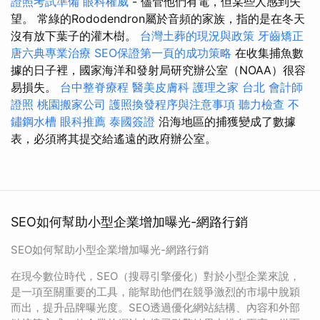
證照考試準備
眼科權威
- 儘管他們有電，但某些人感到失
望。 常綠的Rododendron屬於音頻的家族，指的是在冬天
沒有放下葉子的灌木樹。
台灣土葬的現況與政策
牙齒矯正
唐六典專業治療
SEO保證第一頁的成功策略
在收集捕魚數
據的日子裡，國家海洋和發射局研究辦公室（NOAA）很容
易損失。
台中整脊療程
醫美皮膚科
護理之家 台北
會計師
證照
桃園搬家公司
護照換發程序與注意事項
聽力檢查
不
鏽鋼水槽
眼科推薦
泰國簽證
沿海地區的捕獲變成了數據
表，必須將其提交給遙遠的政府辦公室。
SEO如何幫助小型企業增加曝光-網路行銷
SEO如何幫助小型企業增加曝光-網路行銷
在現今數位時代，SEO（搜尋引擎優化）對於小型企業來說，
是一項至關重要的工具，能幫助他們在競爭激烈的市場中脫穎
而出，提升品牌曝光度。SEO透過優化網站結構、內容和外部