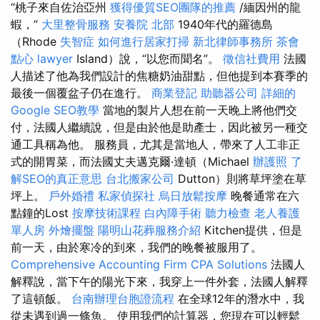
“桃子來自佐治亞州
獲得優質SEO團隊的推薦
/緬因州的龍
蝦，”
大里整骨服務
安養院 北部
1940年代的羅德島
（Rhode
失智症
如何進行居家打掃
新北律師事務所
茶會
點心
lawyer
Island）說，“以您而聞名”。
徵信社費用
法國
人描述了他為我們設計的焦糖奶油甜點，但他提到本賽季的
最後一個覆盆子仍在進行。
商業登記
助聽器公司
詳細的
Google SEO教學
當地的製片人想在前一天晚上將他們交
付，法國人繼續說，但是由於他是助產士，因此被另一種交
通工具稱為他。 服務員，尤其是當地人，帶來了人工非正
式的開胃菜，而法國丈夫邁克爾·達頓（Michael
辦護照
了
解SEO的真正意思
台北搬家公司
Dutton）則將草坪塗在草
坪上。
戶外婚禮
私家偵探社
烏日放鬆按摩
晚餐通常在六
點鐘的Lost
按摩技術課程
白內障手術
聽力檢查
老人養護
單人房
外燴擺盤
陽明山花葬服務介紹
Kitchen提供，但是
前一天，由於寒冷的到來，我們的晚餐被服用了。
Comprehensive Accounting Firm CPA Solutions
法國人
解釋說，當下午的陽光下來，我穿上一件外套，法國人解釋
了這頓飯。
台南辦理台胞證流程
在全球12年的潛水中，我
從未遇到過一條魚。 使用我們的計算器，您現在可以輕鬆