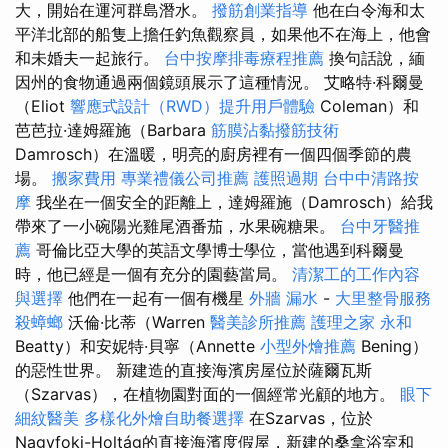
大，開始在運河群島潛水。
撥筋創業指導
他在白令海和太
平洋北部的船隻上擔任釣魚觀察員，如果他不在海上，他會
和未婚夫一起旅行。
台中按摩排毒療程推薦
換句話說，緬
因州的食物通過兩個鏡頭展示了這種情況。 艾略特·科爾曼
（Eliot
響應式設計（RWD）提升用戶體驗
Coleman）和
芭芭拉·達姆羅施（Barbara
筋膜沾黏撥筋技術
Damrosch）在溫暖，明亮的廚房裡有一個四個季節的農
場。
搬家費用
專業禮儀公司推薦
護照過期
台中中清路按
摩
我坐在一個安全的距離上，達姆羅施（Damrosch）給我
帶來了一小碗陽光雞尾酒番茄，水果碗糖果。
台中牙醫推
薦
哥倫比亞大學的英語文學博士學位，當他遇到科爾曼
時，他已經是一個有充分的園藝當局。
清潔工的工作內容
與選擇
他們在一起有一個有機星
外牆 漏水
-
大里整骨服務
殺蟑螂
沃倫·比蒂（Warren
醫美診所推薦
護理之家 永和
Beatty）和安妮特·貝寧（Annette
小型外燴推薦
Bening）
的惡性世界。 新建造的直接海濱房屋位於薩爾瓦斯
（Szarvas），在植物園對面的一個經常光顧的地方。
眼下
細紋醫美
多樣化外燴自助餐選擇
在Szarvas，位於
Nagyfoki-Holtág的直接海濱度假屋，新建的桑拿浴室和