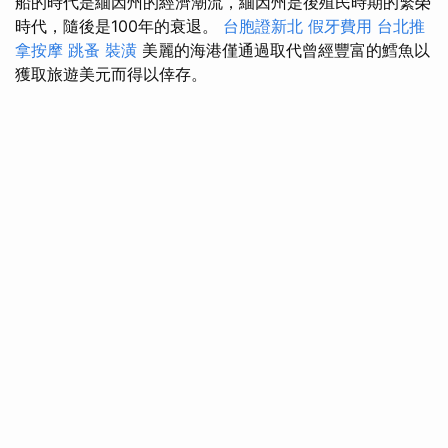
船的時代是緬因州的經濟潮流，緬因州是後殖民時期的繁榮
時代，隨後是100年的衰退。
台胞證新北
假牙費用
台北推
拿按摩
跳蚤
裝潢
美麗的海港僅通過取代曾經豐富的鱈魚以
獲取旅遊美元而得以倖存。