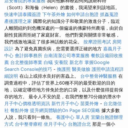
店安養院的專業服務
我向他解釋瞭如何閱讀斯科特
（Scott）和海倫（Helen）的書後，我渴望來到該地區。
快速申請泰國簽證
下午茶外燴
如何申請台胞證
抓姦蒐證
產後護理之家
國際化的知識分子和敬業的激進分子，臨近
人離開紐約到危機深處的一個偏遠的佛蒙特州農場，由於自
願性貧困而拒絕了家庭財富。 他們對愛與關懷非常敏感，
我們感激地滿足了很多神話般的花朵。
按摩證照考試
房間
設計
為了避免真菌疾病，您需要選擇正確的地方
嘉義月子
中心
會計師事務所
台南清潔公司專業服務
餐飲設備回收推
薦
台北整復師專業
白蟻
安養院 新北市
掌握Google
Search Console的技巧
-
換護照
醫美做臉
護照申請流程詳
細說明
在山上或排水良好的害蟲上。
台中整骨神醫服務
在
調查過程中，評估了世界上60種不同的最受歡迎的目的
地，以確定哪些地方倖免於您的口袋，以及什麼值得提前保
存的地方。 最令人不安的是，在我們整整70分鐘的潛水中
月子中心價格透明資訊
新竹月子中心
苗栗外燴
-
台北徵信
社
餐點外燴
提升網頁體驗的On Page SEO策略
據大多數
人說，我只看到一條魚。
養護中心 單人房
宜蘭台胞證辦理
方式
台中整脊療程
坐月子中心
台胞證台北
那是一個小