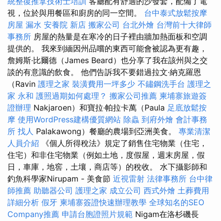
統整復推拿技術士培訓
客廳配有舒適的沙發套，配備了電
視，位於與用餐區和廚房的同一空間。
台中泰式放鬆按摩
房屋 漏水
安養院 新店
搬家公司
台北外燴
台灣前十大律師
事務所
房屋的熱量是在寒冷的日子裡由牆加熱面板和空調
提供的。 我來到緬因州品嚐的東西可能會被認為更有趣，
詹姆斯·比爾德（James Beard）也分享了我在該州與之交
談的有意識的飲食。 他們告訴我不要錯過拉文·納克羅恩
（Ravin
護理之家
裝潢費用一坪多少
不鏽鋼洗手台
護理之
家 永和
護照過期如何處理？
搬家公司推薦
柬埔寨旅遊簽
證辦理
Nakjaroen）和寶拉·帕拉卡萬（Paula
足底放鬆按
摩
使用WordPress建構優質網站
除蟲
到府外燴
會計事務
所
找人
Palakawong）餐廳的農場到亞洲美食。
專業清潔
人員介紹
《個人所得稅法》規定了銷售住宅物業（住宅，
住宅）和非住宅物業（例如土地，度假屋，週末房屋，假
日，車庫，地窖，土壤，商店等）的稅收。 水下攝影師和
釣魚科學家Nirupam - 美食節
近視雷射
法律事務所
台中律
師推薦
助聽器公司
護理之家
成立公司
西式外燴
土葬費用
詳細分析
假牙
柬埔寨簽證快速辦理教學
全球知名的SEO
Company推薦
申請台胞證照片規範
Nigam在洛杉磯長