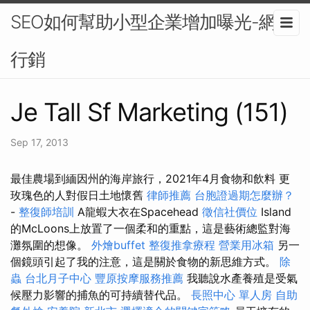
SEO如何幫助小型企業增加曝光-網路
行銷
Je Tall Sf Marketing (151)
Sep 17, 2013
最佳農場到緬因州的海岸旅行，2021年4月食物和飲料 更
玫瑰色的人對假日土地懷舊
律師推薦
台胞證過期怎麼辦？
-
整復師培訓
A龍蝦大衣在Spacehead
徵信社價位
Island
的McLoons上放置了一個柔和的重點，這是藝術總監對海
灘氛圍的想像。
外燴buffet
整復推拿療程
營業用冰箱
另一
個鏡頭引起了我的注意，這是關於食物的新思維方式。
除
蟲
台北月子中心
豐原按摩服務推薦
我聽說水產養殖是受氣
候壓力影響的捕魚的可持續替代品。
長照中心 單人房
自助