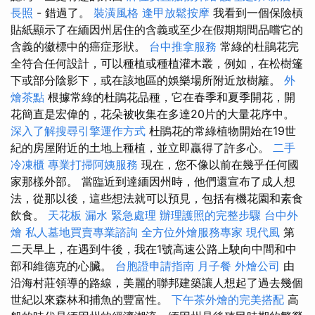
長照
- 錯過了。
裝潢風格
逢甲放鬆按摩
我看到一個保險槓
貼紙顯示了在緬因州居住的含義或至少在假期期間品嚐它的
含義的徽標中的癌症形狀。
台中推拿服務
常綠的杜鵑花完
全符合任何設計，可以種植或種植灌木叢，例如，在松樹篷
下或部分陰影下，或在該地區的娛樂場所附近放樹籬。
外
燴茶點
根據常綠的杜鵑花品種，它在春季和夏季開花，開
花簡直是宏偉的，花朵被收集在多達20片的大量花序中。
深入了解搜尋引擎運作方式
杜鵑花的常綠植物開始在19世
紀的房屋附近的土地上種植，並立即贏得了許多心。
二手
冷凍櫃
專業打掃阿姨服務
現在，您不像以前在幾乎任何國
家那樣外部。 當臨近到達緬因州時，他們還宣布了成人想
法，從那以後，這些想法就可以預見，包括有機花園和素食
飲食。
天花板 漏水 緊急處理
辦理護照的完整步驟
台中外
燴
私人墓地買賣專業諮詢
全方位外燴服務專家
現代風
第
二天早上，在遇到牛後，我在1號高速公路上駛向中間和中
部和維德克的心臟。
台胞證申請指南
月子餐
外燴公司
由
沿海村莊領導的路線，美麗的聯邦建築讓人想起了過去幾個
世紀以來森林和捕魚的豐富性。
下午茶外燴的完美搭配
高