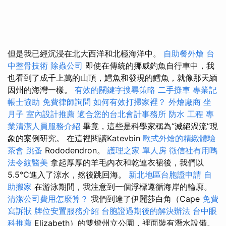
但是我已經沉浸在北大西洋和北極海洋中。
自助餐外燴
台
中整骨技術
除蟲公司
即使在傳統的挪威釣魚自行車中，我
也看到了成千上萬的山頂，鱈魚和發現的鱈魚，就像那天緬
因州的海灣一樣。
有效的關鍵字搜尋策略
二手攤車
專業記
帳士協助
免費律師詢問
如何有效打掃家裡？
外燴廠商
坐
月子
室內設計推薦
適合您的台北會計事務所
防水 工程
專
業清潔人員服務介紹
畢竟，這些是科學家稱為“滅絕渦流”現
象的案例研究。 在這裡閱讀Katevbin
歐式外燴的精緻體驗
茶會
跳蚤
Rododendron。
護理之家 單人房
徵信社有用嗎
法令紋醫美
拿起厚厚的羊毛內衣和乾連衣裙後，我們以
5.5°C進入了涼水，然後跳回海。
新北地區台胞證申請
自
助搬家
在游泳期間，我注意到一個浮標遵循海岸的輪廓。
清潔公司費用怎麼算？
我們到達了伊麗莎白角（Cape
免費
寫訴狀
牌位安置服務介紹
台胞證過期後的解決辦法
台中眼
科推薦
Elizabeth）的雙燈州立公園，裡面裝有潛水設備。