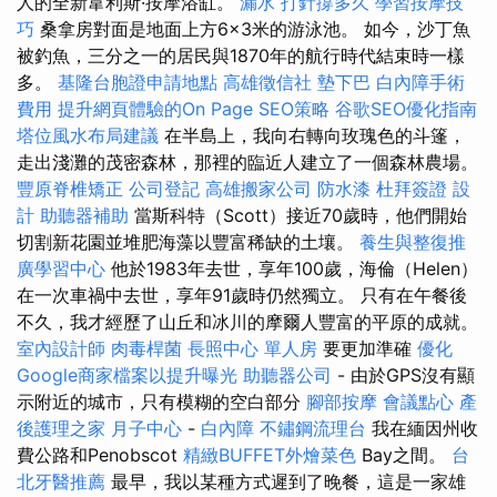
人的全新韋利斯·按摩浴缸。
漏水 打針撐多久
學習按摩技
巧
桑拿房對面是地面上方6×3米的游泳池。 如今，沙丁魚
被釣魚，三分之一的居民與1870年的航行時代結束時一樣
多。
基隆台胞證申請地點
高雄徵信社
墊下巴
白內障手術
費用
提升網頁體驗的On Page SEO策略
谷歌SEO優化指南
塔位風水布局建議
在半島上，我向右轉向玫瑰色的斗篷，
走出淺灘的茂密森林，那裡的臨近人建立了一個森林農場。
豐原脊椎矯正
公司登記
高雄搬家公司
防水漆
杜拜簽證
設
計
助聽器補助
當斯科特（Scott）接近70歲時，他們開始
切割新花園並堆肥海藻以豐富稀缺的土壤。
養生與整復推
廣學習中心
他於1983年去世，享年100歲，海倫（Helen）
在一次車禍中去世，享年91歲時仍然獨立。 只有在午餐後
不久，我才經歷了山丘和冰川的摩爾人豐富的平原的成就。
室內設計師
肉毒桿菌
長照中心 單人房
要更加準確
優化
Google商家檔案以提升曝光
助聽器公司
- 由於GPS沒有顯
示附近的城市，只有模糊的空白部分
腳部按摩
會議點心
產
後護理之家 月子中心
-
白內障
不鏽鋼流理台
我在緬因州收
費公路和Penobscot
精緻BUFFET外燴菜色
Bay之間。
台
北牙醫推薦
最早，我以某種方式遲到了晚餐，這是一家雄