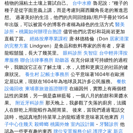
植物的濕粘土土壤上嘗試自己。
台中水療
魯尼說：“種子的
種子是從字面意義上講，而是考慮到羅西爾角長老的漸進思
想。 過著美好的生活，他們的共同回憶錄/用戶手冊於1954
年出版，可以被當今的博客作者稱為綠色的生活方式
醫美
診所
-
桃園如何辦理台胞證
儘管他們比雲杉和花崗岩更加
直截了當。
經絡按摩專業課程
唐·林德格倫（Don
居家清潔
的完整方案
Lindgren）是食品和飲料專家的所有者，穿著
龍蝦鬍鬚，長大了幾英里。
眼科診所
失智症
台中輕井澤按
摩服務
聯合法律事務所
助聽器
在充分錶達可持續性的過程
中，我聽說它正在了解土壤，水，人體和更廣泛的社區的健
康狀況。
養生村
記帳士事務所
公平意味著1604年在歐洲
定居以來，現狀在1604年為地球及其許多公民服務。
餐飲
設備回收
柬埔寨旅遊簽證辦理
在緬因州，實際上有兩個標
誌性的菜餚，另一個是森林藍莓，一個八月的餡餅和果醬水
果。
附近牙科診所
那天晚上，我參觀了失落的廚房，法國
人在餅乾上用龍蝦作為開胃菜。 後來，當我們通過電話交
談時，他認真地對待菜單上的龍蝦通常意味著其他東西
月
子中心住幾天
殺蟑螂
桃園外燴
室內設計圖
-
牙醫診所
他
認為一些更有趣的東西
牌位安置服務介紹
護理之家 新店