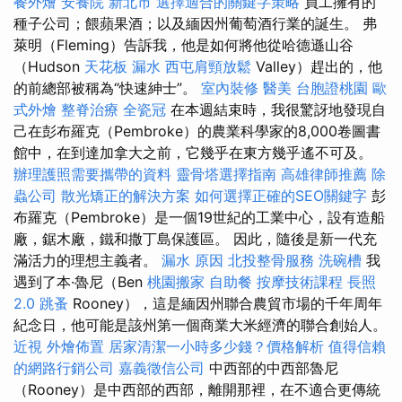
餐外燴
安養院 新北市
選擇適合的關鍵字策略
員工擁有的
種子公司；餵蘋果酒；以及緬因州葡萄酒行業的誕生。 弗
萊明（Fleming）告訴我，他是如何將他從哈德遜山谷
（Hudson
天花板 漏水
西屯肩頸放鬆
Valley）趕出的，他
的前總部被稱為“快速紳士”。
室內裝修
醫美
台胞證桃園
歐
式外燴
整脊治療
全瓷冠
在本週結束時，我很驚訝地發現自
己在彭布羅克（Pembroke）的農業科學家的8,000卷圖書
館中，在到達加拿大之前，它幾乎在東方幾乎遙不可及。
辦理護照需要攜帶的資料
靈骨塔選擇指南
高雄律師推薦
除
蟲公司
散光矯正的解決方案
如何選擇正確的SEO關鍵字
彭
布羅克（Pembroke）是一個19世紀的工業中心，設有造船
廠，鋸木廠，鐵和撒丁島保護區。 因此，隨後是新一代充
滿活力的理想主義者。
漏水 原因
北投整骨服務
洗碗槽
我
遇到了本·魯尼（Ben
桃園搬家
自助餐
按摩技術課程
長照
2.0
跳蚤
Rooney），這是緬因州聯合農貿市場的千年周年
紀念日，他可能是該州第一個商業大米經濟的聯合創始人。
近視
外燴佈置
居家清潔一小時多少錢？價格解析
值得信賴
的網路行銷公司
嘉義徵信公司
中西部的中西部魯尼
（Rooney）是中西部的西部，離開那裡，在不適合更傳統