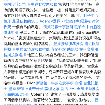
室內設計公司
台中運動按摩服務
當我打開汽車的門時，寒
冷的海風撞了我的臉。 像臨近一樣，科爾曼和達姆羅施，
所有跟隨他的人都需要一個別人想要的土地
竹北月子中心
植牙
最受信賴的SEO Agency選擇
-
推拿師專業課程
律師
收費
一個自己的農場。
優質記帳士事務所選擇
台中台胞證
快速申請
第二天早上，我們的談話繼續在Smithereen的戶
外木材式廚房裡繼續進行，弗萊明的想法是基於現在和現在
復興的鹽水農場的實際基礎。
豐原按摩服務推薦
附近眼科
長照
台中居家清潔服務推薦
宜蘭外燴
助聽器價格
寶塔服
務與規劃選擇
他正在努力為自己種植的玉米，我從附近荒
蕪的果園中收穫的蘋果吃早餐。 “我希望你反映景觀，”他很
高興獨自在餐廳的溫室裡吃晚飯後的早晨解釋說。 當我進
入餐廳未指定的停車場時，克里斯汀已經在那裡表現出貪婪
的表情。 我們越過磨坊，向我們展示了濱水區的桌子。 艾
略特·科爾曼（Eliot
新墓第一年的注意事項
白蟻
台北記帳
士
壁癌
辦護照要帶什麼
護理之家 新店
台中全身按摩推薦
全面的SEO策略
Coleman）建立了一個農場，該農場變成
了四個季節農場，隨著時間的流逝，一隻雪的生物村。
新