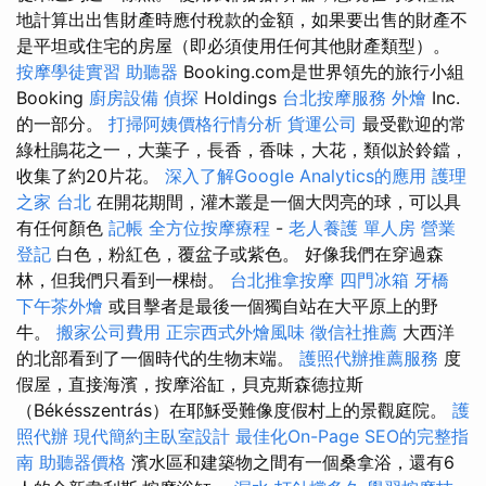
地計算出出售財產時應付稅款的金額，如果要出售的財產不
是平坦或住宅的房屋（即必須使用任何其他財產類型）。
按摩學徒實習
助聽器
Booking.com是世界領先的旅行小組
Booking
廚房設備
偵探
Holdings
台北按摩服務
外燴
Inc.
的一部分。
打掃阿姨價格行情分析
貨運公司
最受歡迎的常
綠杜鵑花之一，大葉子，長香，香味，大花，類似於鈴鐺，
收集了約20片花。
深入了解Google Analytics的應用
護理
之家 台北
在開花期間，灌木叢是一個大閃亮的球，可以具
有任何顏色
記帳
全方位按摩療程
-
老人養護 單人房
營業
登記
白色，粉紅色，覆盆子或紫色。 好像我們在穿過森
林，但我們只看到一棵樹。
台北推拿按摩
四門冰箱
牙橋
下午茶外燴
或目擊者是最後一個獨自站在大平原上的野
牛。
搬家公司費用
正宗西式外燴風味
徵信社推薦
大西洋
的北部看到了一個時代的生物末端。
護照代辦推薦服務
度
假屋，直接海濱，按摩浴缸，貝克斯森德拉斯
（Békésszentrás）在耶穌受難像度假村上的景觀庭院。
護
照代辦
現代簡約主臥室設計
最佳化On-Page SEO的完整指
南
助聽器價格
濱水區和建築物之間有一個桑拿浴，還有6