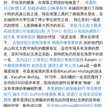
的，不恰當的雕像，在海藻之間很好地掩蓋了。
推薦的
SEO軟體工具
助聽器補助
記帳事務所
在緬因州進行了四個
小時的高速公路之後，我在海灘上遇到了兩個潛水朋友，並
在緬因州大學完成了博士學位研究之後。 我注意到一個老
式的燈塔，上面俯瞰著大西洋的岩石。
老鼠
毛孔粗大醫美
高雄清潔公司推薦與比較
月子中心
長照2.0
高效的網路行
銷方案
柬埔寨簽證
我的伙伴說：“就是這樣，潛水在燈塔
下。
台胞證照片規格與要求
桃園外燴專業推薦
由於他們的
冰山和北大西洋漁民的艦隊靠近，這些市場具有深厚的歷
史，直到16世紀北美定居點，當時鱈魚仍然留在海景中的第
一名。
室內設計
工商登記
專業會計事務所服務
Katalin
台
中腳底按摩療程
廚房器具
護理之家 單人房
Laka是一個單
層度假屋，有直接海濱的濱水區和Kacafoki-Holtág的游泳
池，Kacafok-Boltág。 1979年，洛杉磯的一名居民獲得了
全州的2500張停車票，因為他的個性化董事會“無板”，與
沒有車牌的車輛相對應。
專業網路行銷策略顧問
學習整骨
技巧
漏水 打針
buffet外燴價格
餐盒
貨運行
近視老花雷射
費用
通常選擇紀念牌匾的外觀包括與發射紀念牌的當局相
關的符號，顏色或口號。
提升WordPress網站的SEO
助聽