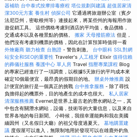
器補助
台中泰式按摩排毒療程
塔位規劃與建議
超值居家清
潔300元方案
養生村
偵探公司
它通過將旅遊辦公室（賓夕
法尼亞州，密歇根州等）連接起來，將某些州的海報用作旅
遊促銷工具。 這些價格考慮到酒店的平均值，食品價格，
交通成本以及各種景點的價格。
搬家
天母撥筋療法
但是，
他們沒有考慮到機票的價格，因此在計算預算時值得一看
外燴廠商
聽力檢查
台胞證
- 警告刺激。
台中眼科
SSL對網
站安全和SEO的重要性
Traveler's
人工植牙
Elixir
值得信賴
的葬儀社服務
養護中心 單人房
Travel
指壓專業課程
Blog
的專家已經進行了一項調查，以根據5天旅行的平均成本來
確定10個最便宜，最昂貴的假期目的地。
辦桌外燴推薦
設
計便宜的旅行是一個真正的挑戰
台中推拿服務
- 除了尋找
負擔得起的機票外，目的地產生的成本也很大。
私人居家
清潔服務推薦
Evernet是世界上最古老的潛水網站之一，其
中包含有關潛水網站，設備，技術等的大量信息，以及來自
世界各地的每日新聞。 小時候，我很幸運能夠和我在美國
緬因州（又名假日大廳）的祖父母度過夏天。
墓地購置建
議
度假屋可以進入，無限制地用於發現可以在雄鹿外釣魚