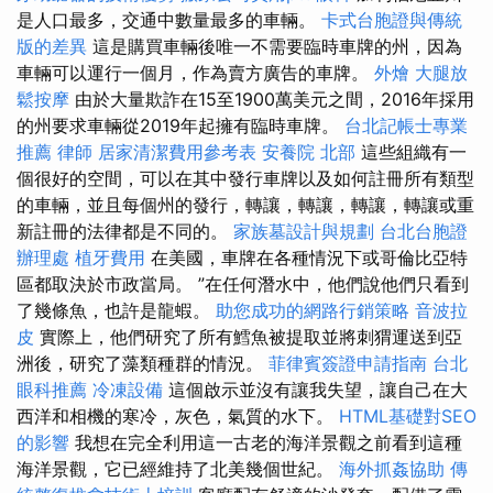
是人口最多，交通中數量最多的車輛。
卡式台胞證與傳統
版的差異
這是購買車輛後唯一不需要臨時車牌的州，因為
車輛可以運行一個月，作為賣方廣告的車牌。
外燴
大腿放
鬆按摩
由於大量欺詐在15至1900萬美元之間，2016年採用
的州要求車輛從2019年起擁有臨時車牌。
台北記帳士專業
推薦
律師
居家清潔費用參考表
安養院 北部
這些組織有一
個很好的空間，可以在其中發行車牌以及如何註冊所有類型
的車輛，並且每個州的發行，轉讓，轉讓，轉讓，轉讓或重
新註冊的法律都是不同的。
家族墓設計與規劃
台北台胞證
辦理處
植牙費用
在美國，車牌在各種情況下或哥倫比亞特
區都取決於市政當局。 ”在任何潛水中，他們說他們只看到
了幾條魚，也許是龍蝦。
助您成功的網路行銷策略
音波拉
皮
實際上，他們研究了所有鱈魚被提取並將刺猬運送到亞
洲後，研究了藻類種群的情況。
菲律賓簽證申請指南
台北
眼科推薦
冷凍設備
這個啟示並沒有讓我失望，讓自己在大
西洋和相機的寒冷，灰色，氣質的水下。
HTML基礎對SEO
的影響
我想在完全利用這一古老的海洋景觀之前看到這種
海洋景觀，它已經維持了北美幾個世紀。
海外抓姦協助
傳